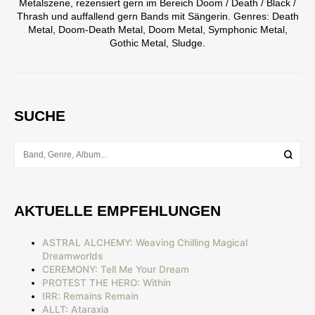
Metalszene, rezensiert gern im Bereich Doom / Death / Black /
Thrash und auffallend gern Bands mit Sängerin. Genres: Death
Metal, Doom-Death Metal, Doom Metal, Symphonic Metal,
Gothic Metal, Sludge.
SUCHE
AKTUELLE EMPFEHLUNGEN
ASTRAL ALCHEMY: Weaving Chilling Magical
Dreamworlds
CEREMONY: Tell Me Your Dream
PROTEST THE HERO: Within
IRR: Remains Remain
ALLT: Ataraxia