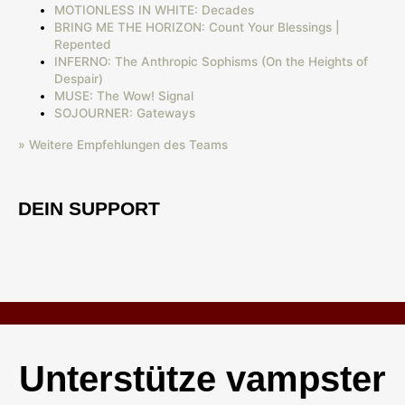
MOTIONLESS IN WHITE: Decades
BRING ME THE HORIZON: Count Your Blessings |
Repented
INFERNO: The Anthropic Sophisms (On the Heights of
Despair)
MUSE: The Wow! Signal
SOJOURNER: Gateways
» Weitere Empfehlungen des Teams
DEIN SUPPORT
Unterstütze vampster