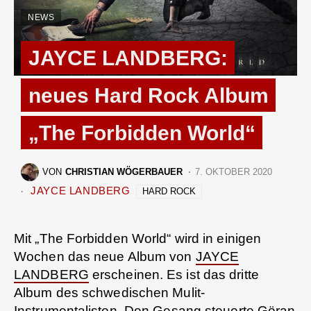
NEWS
JAYCE LANDBERG:
neues Hard Rock Album
„The Forbidden World“
VON
CHRISTIAN WÖGERBAUER
7. OKTOBER 2020
JAYCE LANDBERG
HARD ROCK
Mit „The Forbidden World“ wird in einigen
Wochen das neue Album von
JAYCE
LANDBERG
erscheinen. Es ist das dritte
Album des schwedischen Mulit-
Instrumentalisten. Den Gesang steuerte Göran