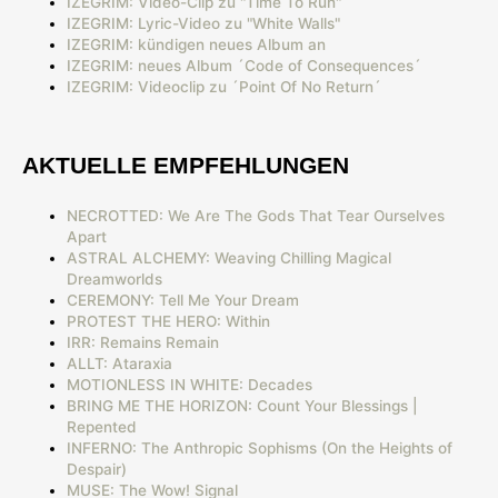
IZEGRIM: Video-Clip zu "Time To Run"
IZEGRIM: Lyric-Video zu "White Walls"
IZEGRIM: kündigen neues Album an
IZEGRIM: neues Album ´Code of Consequences´
IZEGRIM: Videoclip zu ´Point Of No Return´
AKTUELLE EMPFEHLUNGEN
NECROTTED: We Are The Gods That Tear Ourselves
Apart
ASTRAL ALCHEMY: Weaving Chilling Magical
Dreamworlds
CEREMONY: Tell Me Your Dream
PROTEST THE HERO: Within
IRR: Remains Remain
ALLT: Ataraxia
MOTIONLESS IN WHITE: Decades
BRING ME THE HORIZON: Count Your Blessings |
Repented
INFERNO: The Anthropic Sophisms (On the Heights of
Despair)
MUSE: The Wow! Signal