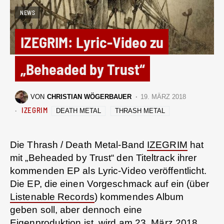
NEWS
IZEGRIM: Lyric-Video zu
„Beheaded by Trust“
VON
CHRISTIAN WÖGERBAUER
19. MÄRZ 2018
IZEGRIM
DEATH METAL
THRASH METAL
Die Thrash / Death Metal-Band
IZEGRIM
hat
mit „Beheaded by Trust“ den Titeltrack ihrer
kommenden EP als Lyric-Video veröffentlicht.
Die EP, die einen Vorgeschmack auf ein (über
Listenable Records
) kommendes Album
geben soll, aber dennoch eine
Eigenproduktion ist, wird am 23. März 2018