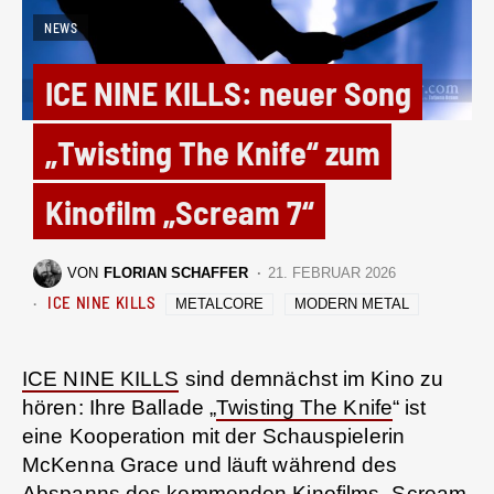
NEWS
ICE NINE KILLS: neuer Song
„Twisting The Knife“ zum
Kinofilm „Scream 7“
VON
FLORIAN SCHAFFER
21. FEBRUAR 2026
ICE NINE KILLS
METALCORE
MODERN METAL
ICE NINE KILLS
sind demnächst im Kino zu
hören: Ihre Ballade „
Twisting The Knife
“ ist
eine Kooperation mit der Schauspielerin
McKenna Grace und läuft während des
Abspanns des kommenden Kinofilms „Scream