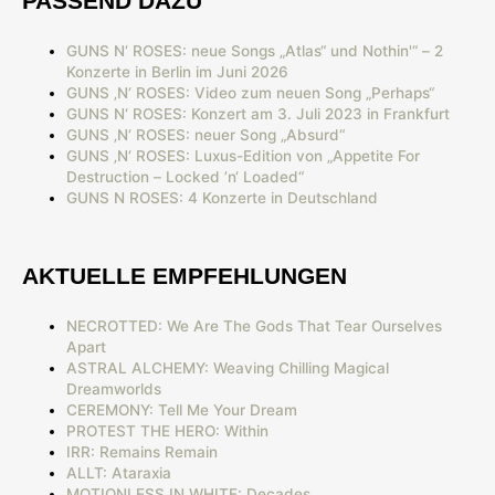
PASSEND DAZU
GUNS N‘ ROSES: neue Songs „Atlas“ und Nothin'“ – 2
Konzerte in Berlin im Juni 2026
GUNS ‚N‘ ROSES: Video zum neuen Song „Perhaps“
GUNS N‘ ROSES: Konzert am 3. Juli 2023 in Frankfurt
GUNS ‚N‘ ROSES: neuer Song „Absurd“
GUNS ‚N‘ ROSES: Luxus-Edition von „Appetite For
Destruction – Locked ’n‘ Loaded“
GUNS N ROSES: 4 Konzerte in Deutschland
AKTUELLE EMPFEHLUNGEN
NECROTTED: We Are The Gods That Tear Ourselves
Apart
ASTRAL ALCHEMY: Weaving Chilling Magical
Dreamworlds
CEREMONY: Tell Me Your Dream
PROTEST THE HERO: Within
IRR: Remains Remain
ALLT: Ataraxia
MOTIONLESS IN WHITE: Decades