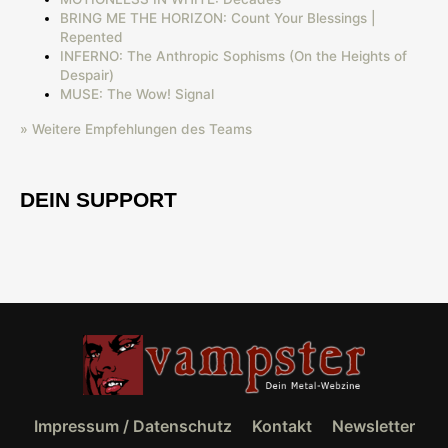
BRING ME THE HORIZON: Count Your Blessings |
Repented
INFERNO: The Anthropic Sophisms (On the Heights of
Despair)
MUSE: The Wow! Signal
» Weitere Empfehlungen des Teams
DEIN SUPPORT
Impressum / Datenschutz
Kontakt
Newsletter