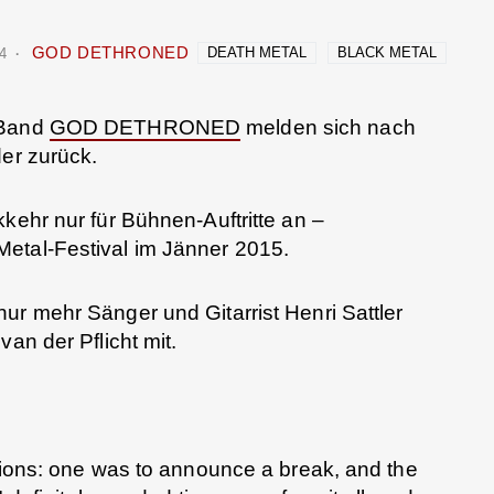
GOD DETHRONED
DEATH METAL
BLACK METAL
14
-Band
GOD DETHRONED
melden sich nach
er zurück.
kehr nur für Bühnen-Auftritte an –
etal-Festival im Jänner 2015.
ur mehr Sänger und Gitarrist Henri Sattler
an der Pflicht mit.
ptions: one was to announce a break, and the