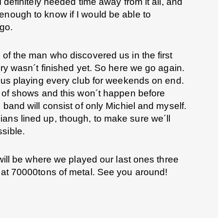
I definitely needed time away from it all, and
enough to know if I would be able to
 go.
 of the man who discovered us in the first
ory wasn´t finished yet. So here we go again.
e us playing every club for weekends on end.
n of shows and this won´t happen before
 band will consist of only Michiel and myself.
ans lined up, though, to make sure we´ll
sible.
 will be where we played our last ones three
n at 70000tons of metal. See you around!