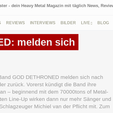
ter - dein Heavy Metal Magazin mit täglich News, Review
S
REVIEWS
INTERVIEWS
BILDER
LIVE
BLOG
: melden sich
al-Band GOD DETHRONED melden sich nach
er zurück. Vorerst kündigt die Band ihre
e an – beginnend mit dem 70000tons of Metal-
zten Line-Up wirken dann nur mehr Sänger und
e Schlagzeuger Michiel van der Pflicht mit. Zum