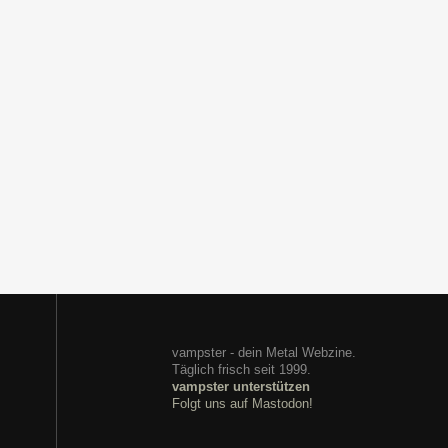
vampster - dein Metal Webzine.
Täglich frisch seit 1999.
vampster unterstützen
Folgt uns auf Mastodon!