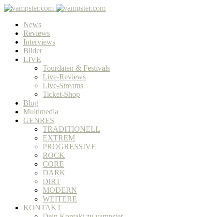
News
Reviews
Interviews
Bilder
LIVE
Tourdaten & Festivals
Live-Reviews
Live-Streams
Ticket-Shop
Blog
Multimedia
GENRES
TRADITIONELL
EXTREM
PROGRESSIVE
ROCK
CORE
DARK
DIRT
MODERN
WEITERE
KONTAKT
Dein Kontakt zu vampster