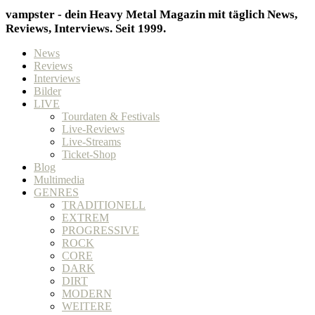
vampster - dein Heavy Metal Magazin mit täglich News,
Reviews, Interviews. Seit 1999.
News
Reviews
Interviews
Bilder
LIVE
Tourdaten & Festivals
Live-Reviews
Live-Streams
Ticket-Shop
Blog
Multimedia
GENRES
TRADITIONELL
EXTREM
PROGRESSIVE
ROCK
CORE
DARK
DIRT
MODERN
WEITERE