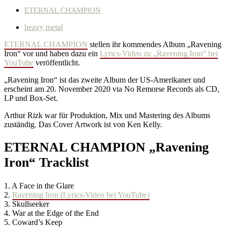
ETERNAL CHAMPION
heavy metal
ETERNAL CHAMPION
stellen ihr kommendes Album „Ravening
Iron“ vor und haben dazu ein
Lyrics-Video zu „Ravening Iron“ bei
YouTube
veröffentlicht.
„Ravening Iron“ ist das zweite Album der US-Amerikaner und
erscheint am 20. November 2020 via No Remorse Records als CD,
LP und Box-Set.
Arthur Rizk war für Produktion, Mix und Mastering des Albums
zuständig. Das Cover Artwork ist von Ken Kelly.
ETERNAL CHAMPION „Ravening
Iron“ Tracklist
1. A Face in the Glare
2.
Ravening Iron (Lyrics-Video bei YouTube)
3. Skullseeker
4. War at the Edge of the End
5. Coward’s Keep