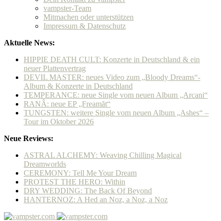
vampster-Team
Mitmachen oder unterstützen
Impressum & Datenschutz
Aktuelle News:
HIPPIE DEATH CULT: Konzerte in Deutschland & ein
neuer Plattenvertrag
DEVIL MASTER: neues Video zum „Bloody Dreams“-
Album & Konzerte in Deutschland
TEMPERANCE: neue Single vom neuen Album „Arcani“
RANÂ: neue EP „Freamăt“
TUNGSTEN: weitere Single vom neuen Album „Ashes“ –
Tour im Oktober 2026
Neue Reviews:
ASTRAL ALCHEMY: Weaving Chilling Magical
Dreamworlds
CEREMONY: Tell Me Your Dream
PROTEST THE HERO: Within
DRY WEDDING: The Back Of Beyond
HANTERNOZ: A Hed an Noz, a Noz, a Noz