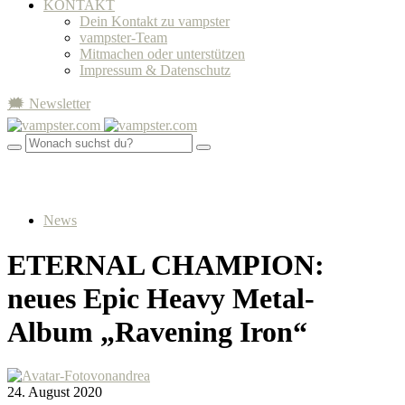
KONTAKT
Dein Kontakt zu vampster
vampster-Team
Mitmachen oder unterstützen
Impressum & Datenschutz
🗯 Newsletter
News
ETERNAL CHAMPION:
neues Epic Heavy Metal-
Album „Ravening Iron“
von
andrea
24. August 2020