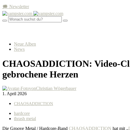
🗯 Newsletter
Neue Alben
News
CHAOSADDICTION: Video-Clip 
gebrochene Herzen
von
Christian Wögerbauer
1. April 2026
CHAOSADDICTION
hardcore
thrash metal
Die Groove Metal / Hardcore-Band
CHAOSADDICTION
hat mit „