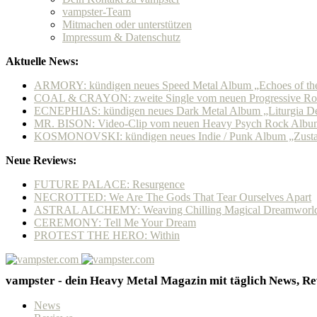
vampster-Team
Mitmachen oder unterstützen
Impressum & Datenschutz
Aktuelle News:
ARMORY: kündigen neues Speed Metal Album „Echoes of the 
COAL & CRAYON: zweite Single vom neuen Progressive Roc
ECNEPHIAS: kündigen neues Dark Metal Album „Liturgia Del
MR. BISON: Video-Clip vom neuen Heavy Psych Rock Album
KOSMONOVSKI: kündigen neues Indie / Punk Album „Zustan
Neue Reviews:
FUTURE PALACE: Resurgence
NECROTTED: We Are The Gods That Tear Ourselves Apart
ASTRAL ALCHEMY: Weaving Chilling Magical Dreamworl
CEREMONY: Tell Me Your Dream
PROTEST THE HERO: Within
vampster - dein Heavy Metal Magazin mit täglich News, Rev
News