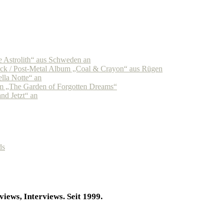
Astrolith“ aus Schweden an
k / Post-Metal Album „Coal & Crayon“ aus Rügen
la Notte“ an
 „The Garden of Forgotten Dreams“
d Jetzt“ an
ds
iews, Interviews. Seit 1999.