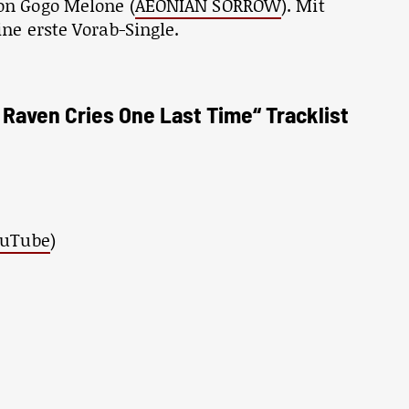
on Gogo Melone (
AEONIAN SORROW
). Mit
ine erste Vorab-Single.
aven Cries One Last Time“ Tracklist
ouTube
)