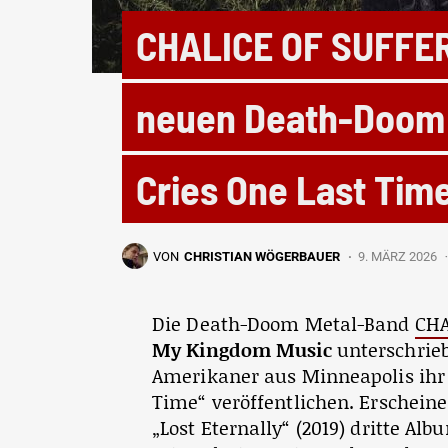
CHALICE OF SUFFER
neuen Death-Doom 
Cries One Last Tim
VON
CHRISTIAN WÖGERBAUER
9. MÄRZ 2026
Die Death-Doom Metal-Band
CHA
My Kingdom Music
unterschrieb
Amerikaner aus Minneapolis ihr
Time“ veröffentlichen. Erscheine
„Lost Eternally“ (2019) dritte A