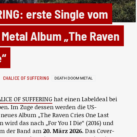
ING: erste Single vom
Metal Album „The Raven
e“
CHALICE OF SUFFERING
DEATH DOOM METAL
LICE OF SUFFERING
hat einen Labeldeal bei
en. Im Zuge dessen werden die US-
 neues Album „The Raven Cries One Last
n wird das nach „For You I Die“ (2016) und
lbum der Band am
20. März 2026
. Das Cover-