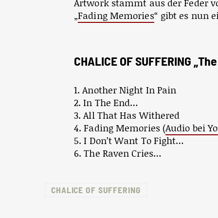
Artwork stammt aus der Feder v
„
Fading Memories
“ gibt es nun e
CHALICE OF SUFFERING „The R
1. Another Night In Pain
2. In The End…
3. All That Has Withered
4. Fading Memories (
Audio bei Y
5. I Don’t Want To Fight…
6. The Raven Cries…
CHALICE OF SUFFERING