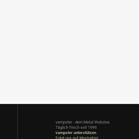
vampster - dein Metal Webzine.
Täglich frisch seit 1999.
vampster unterstützen
Folgt uns auf Mastodon!