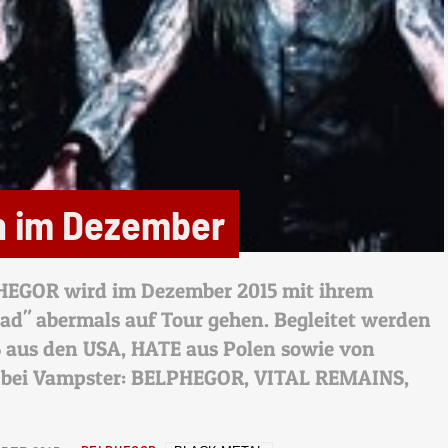
n im Dezember
HEGOR wird im Dezember 2015 mit ihrem
ad" abermals auf Tour gehen. Begleitet werden
 aus den USA, HATE aus Polen sowie von
 bei Vampster: BELPHEGOR, VITAL REMAINS,