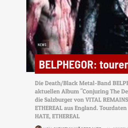
NEWS
BELPHEGOR: toure
Die Death/Black Metal-Band BELP
aktuellen Album "Conjuring The De
die Salzburger von VITAL REMAINS
ETHEREAL aus England. Tourdaten
HATE, ETHEREAL