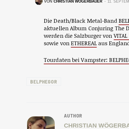
VON
CHRISTIAN WÖGERBAUER
11. SEPTE
Die Death/Black Metal-Band
BEL
aktuellen Album Conjuring The D
werden die Salzburger von
VITAL
sowie von
ETHEREAL
aus England
Tourdaten bei Vampster: BELPHE
BELPHEGOR
AUTHOR
CHRISTIAN WÖGERB