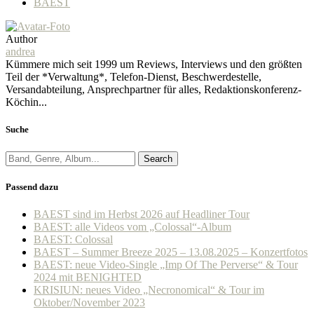
BAEST
Author
andrea
Kümmere mich seit 1999 um Reviews, Interviews und den größten
Teil der *Verwaltung*, Telefon-Dienst, Beschwerdestelle,
Versandabteilung, Ansprechpartner für alles, Redaktionskonferenz-
Köchin...
Suche
Search
Passend dazu
BAEST sind im Herbst 2026 auf Headliner Tour
BAEST: alle Videos vom „Colossal“-Album
BAEST: Colossal
BAEST – Summer Breeze 2025 – 13.08.2025 – Konzertfotos
BAEST: neue Video-Single „Imp Of The Perverse“ & Tour
2024 mit BENIGHTED
KRISIUN: neues Video „Necronomical“ & Tour im
Oktober/November 2023