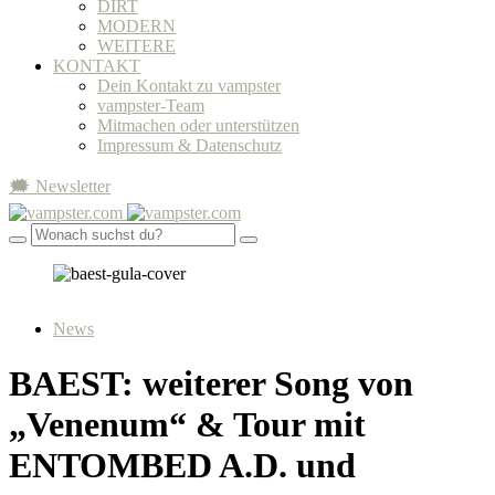
DIRT
MODERN
WEITERE
KONTAKT
Dein Kontakt zu vampster
vampster-Team
Mitmachen oder unterstützen
Impressum & Datenschutz
🗯 Newsletter
News
BAEST: weiterer Song von
„Venenum“ & Tour mit
ENTOMBED A.D. und