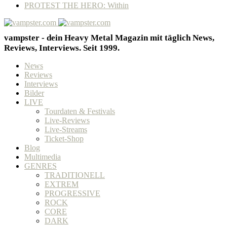
PROTEST THE HERO: Within
vampster - dein Heavy Metal Magazin mit täglich News,
Reviews, Interviews. Seit 1999.
News
Reviews
Interviews
Bilder
LIVE
Tourdaten & Festivals
Live-Reviews
Live-Streams
Ticket-Shop
Blog
Multimedia
GENRES
TRADITIONELL
EXTREM
PROGRESSIVE
ROCK
CORE
DARK