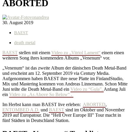
ABORTED
von
andrea
30. August 2019
BAEST
death metal
BAEST
stellen mit einem
Video zu „Vitriol Lament“
einem einen
weiteren Song ihres kommenden Albums „Venenum“ vor.
„Venenum“ ist das zweite Album der dänischen Death Metal-Band
und erscheint am 12. September 2019 via Century Media.
Aufgenommen haben BAEST ihre neue Platte im FinlandStudio,
Mix und Mastering kommen von Andreas Linnemann. Schon Mitte
Juni teilte die Death Metal-Band ein
Video zu “Gula”,
Anfang Juli
ein
Video zu „As Above So Below“
.
Im Herbst kann man BAEST live erleben:
ABORTED
,
ENTOMBED A.D.
und
BAEST
sind im Oktober und November
2019 auf Europatour. Die “Hell Over Europe III” Tour macht in
fünf Städten in Deutschland Station.