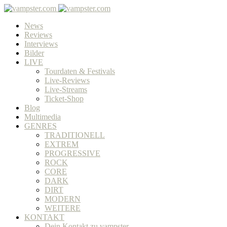
News
Reviews
Interviews
Bilder
LIVE
Tourdaten & Festivals
Live-Reviews
Live-Streams
Ticket-Shop
Blog
Multimedia
GENRES
TRADITIONELL
EXTREM
PROGRESSIVE
ROCK
CORE
DARK
DIRT
MODERN
WEITERE
KONTAKT
Dein Kontakt zu vampster