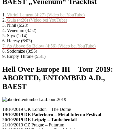
BAEST „Venenum“ Tracklist
1.
Vitriol Lament (4:27) (Video bei YouTube)
2.
Gula (4:26) (Video bei YouTube)
3. Nihil (6:28)
4. Venenum (3:52)
5. Styx (1:14)
6. Heresy (6:03)
7. As Above So Below (4:56) (Video bei YouTube)
8. Sodomize (3:55)
9. Empty Throne (5:31)
Hell Over Europe III – Tour 2019:
ABORTED, ENTOMBED A.D.,
BAEST
18/10/2019 UK London – The Dome
19/10/2019 DE Paderborn – Metal Inferno Festival
20/10/2019 DE Leipzig – Taubchentall
21/10/2019 CZ Prague – Futurum