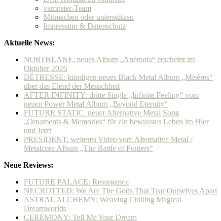
vampster-Team
Mitmachen oder unterstützen
Impressum & Datenschutz
Aktuelle News:
NORTHLANE: neues Album „Anemoia“ erscheint im
Oktober 2026
DÉTRESSE: kündigen neues Black Metal Album „Misères“
über das Elend der Menschheit
AFTER INFINITY: dritte Single „Infinite Feeling“ vom
neuen Power Metal Album „Beyond Eternity“
FUTURE STATIC: neuer Alternative Metal Song
„Ornaments & Memories“ für ein bewusstes Leben im Hier
und Jetzt
PRESIDENT: weiteres Video vom Alternative Metal /
Metalcore Album „The Battle of Poitiers“
Neue Reviews:
FUTURE PALACE: Resurgence
NECROTTED: We Are The Gods That Tear Ourselves Apart
ASTRAL ALCHEMY: Weaving Chilling Magical
Dreamworlds
CEREMONY: Tell Me Your Dream