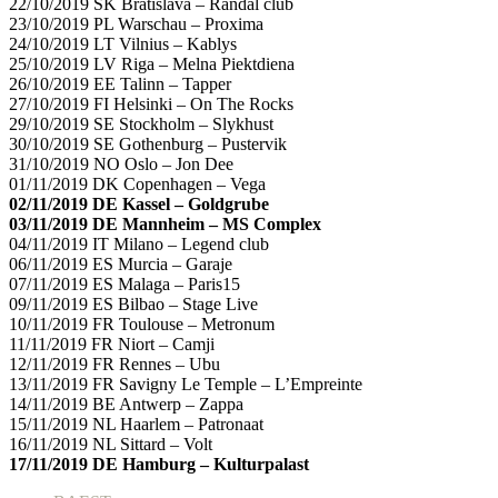
22/10/2019 SK Bratislava – Randal club
23/10/2019 PL Warschau – Proxima
24/10/2019 LT Vilnius – Kablys
25/10/2019 LV Riga – Melna Piektdiena
26/10/2019 EE Talinn – Tapper
27/10/2019 FI Helsinki – On The Rocks
29/10/2019 SE Stockholm – Slykhust
30/10/2019 SE Gothenburg – Pustervik
31/10/2019 NO Oslo – Jon Dee
01/11/2019 DK Copenhagen – Vega
02/11/2019 DE Kassel – Goldgrube
03/11/2019 DE Mannheim – MS Complex
04/11/2019 IT Milano – Legend club
06/11/2019 ES Murcia – Garaje
07/11/2019 ES Malaga – Paris15
09/11/2019 ES Bilbao – Stage Live
10/11/2019 FR Toulouse – Metronum
11/11/2019 FR Niort – Camji
12/11/2019 FR Rennes – Ubu
13/11/2019 FR Savigny Le Temple – L’Empreinte
14/11/2019 BE Antwerp – Zappa
15/11/2019 NL Haarlem – Patronaat
16/11/2019 NL Sittard – Volt
17/11/2019 DE Hamburg – Kulturpalast