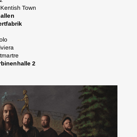
 Kentish Town
allen
rtfabrik
olo
viera
tmartre
binenhalle 2