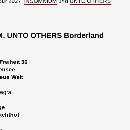
 Tour 2027
INSOMNIUM
und
UNTO OTHERS
, UNTO OTHERS Borderland
reiheit 36
uensee
Neue Welt
Negra
ge
achthof
tz