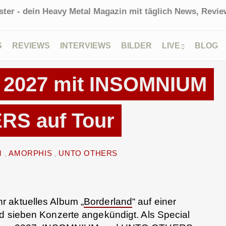
ter - dein Heavy Metal Magazin mit täglich News, Review
S
REVIEWS
INTERVIEWS
BILDER
LIVE
BLOG
 & FESTIVALS
 2027 mit INSOMNIUM
RS auf Tour
M
AMORPHIS
UNTO OTHERS
hr aktuelles Album „
Borderland
“ auf einer
d sieben Konzerte angekündigt. Als Special