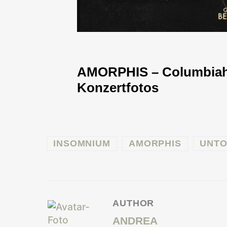
AMORPHIS – Columbiahal
Konzertfotos
INSOMNIUM
AMORPHIS
UNTO
AUTHOR
ANDREA