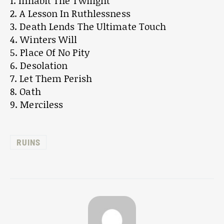
1. Inhabit The Twilight
2. A Lesson In Ruthlessness
3. Death Lends The Ultimate Touch
4. Winters Will
5. Place Of No Pity
6. Desolation
7. Let Them Perish
8. Oath
9. Merciless
RUINS