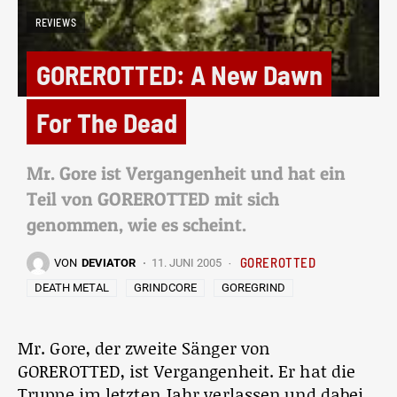
REVIEWS
GOREROTTED: A New Dawn
For The Dead
Mr. Gore ist Vergangenheit und hat ein
Teil von GOREROTTED mit sich
genommen, wie es scheint.
GOREROTTED
VON
DEVIATOR
11. JUNI 2005
DEATH METAL
GRINDCORE
GOREGRIND
Mr. Gore, der zweite Sänger von
GOREROTTED, ist Vergangenheit. Er hat die
Truppe im letzten Jahr verlassen und dabei