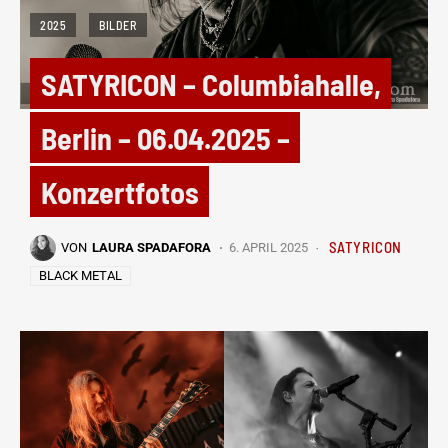
2025
BILDER
SATYRICON – Columbiahalle,
Berlin – 06.04.2025 –
Konzertfotos
SATYRICON
VON
LAURA SPADAFORA
6. APRIL 2025
BLACK METAL