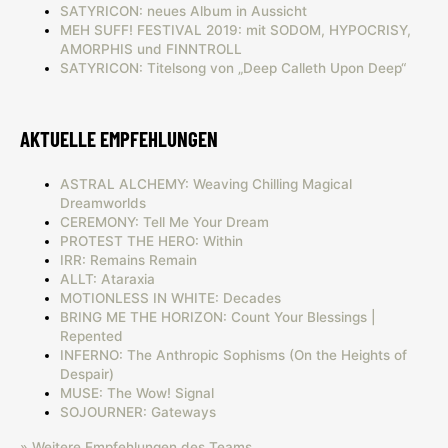
SATYRICON: neues Album in Aussicht
MEH SUFF! FESTIVAL 2019: mit SODOM, HYPOCRISY,
AMORPHIS und FINNTROLL
SATYRICON: Titelsong von „Deep Calleth Upon Deep“
AKTUELLE EMPFEHLUNGEN
ASTRAL ALCHEMY: Weaving Chilling Magical
Dreamworlds
CEREMONY: Tell Me Your Dream
PROTEST THE HERO: Within
IRR: Remains Remain
ALLT: Ataraxia
MOTIONLESS IN WHITE: Decades
BRING ME THE HORIZON: Count Your Blessings |
Repented
INFERNO: The Anthropic Sophisms (On the Heights of
Despair)
MUSE: The Wow! Signal
SOJOURNER: Gateways
» Weitere Empfehlungen des Teams