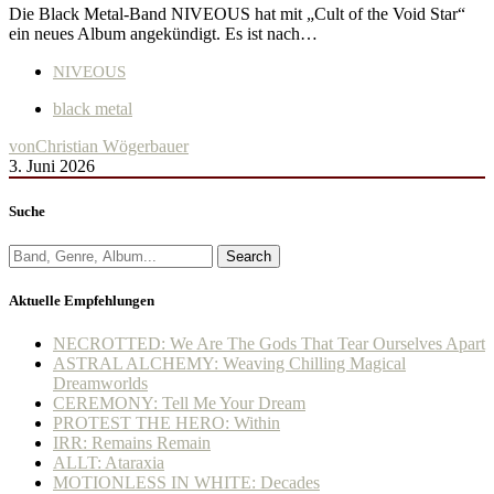
Die Black Metal-Band NIVEOUS hat mit „Cult of the Void Star“
ein neues Album angekündigt. Es ist nach…
NIVEOUS
black metal
von
Christian Wögerbauer
3. Juni 2026
Suche
Search
Aktuelle Empfehlungen
NECROTTED: We Are The Gods That Tear Ourselves Apart
ASTRAL ALCHEMY: Weaving Chilling Magical
Dreamworlds
CEREMONY: Tell Me Your Dream
PROTEST THE HERO: Within
IRR: Remains Remain
ALLT: Ataraxia
MOTIONLESS IN WHITE: Decades