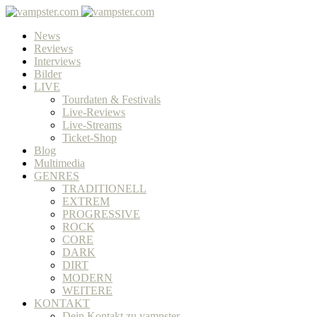
News
Reviews
Interviews
Bilder
LIVE
Tourdaten & Festivals
Live-Reviews
Live-Streams
Ticket-Shop
Blog
Multimedia
GENRES
TRADITIONELL
EXTREM
PROGRESSIVE
ROCK
CORE
DARK
DIRT
MODERN
WEITERE
KONTAKT
Dein Kontakt zu vampster