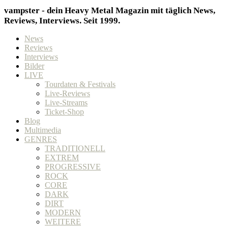
vampster - dein Heavy Metal Magazin mit täglich News,
Reviews, Interviews. Seit 1999.
News
Reviews
Interviews
Bilder
LIVE
Tourdaten & Festivals
Live-Reviews
Live-Streams
Ticket-Shop
Blog
Multimedia
GENRES
TRADITIONELL
EXTREM
PROGRESSIVE
ROCK
CORE
DARK
DIRT
MODERN
WEITERE