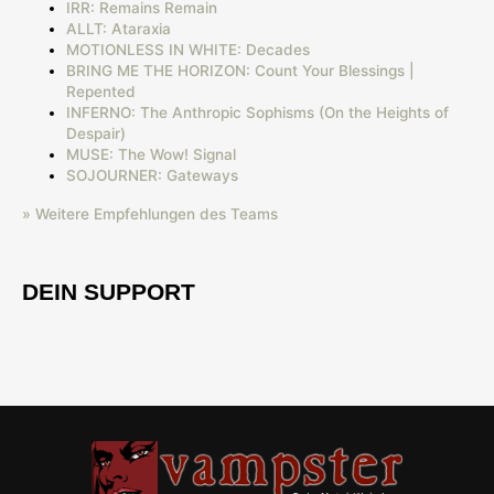
IRR: Remains Remain
ALLT: Ataraxia
MOTIONLESS IN WHITE: Decades
BRING ME THE HORIZON: Count Your Blessings |
Repented
INFERNO: The Anthropic Sophisms (On the Heights of
Despair)
MUSE: The Wow! Signal
SOJOURNER: Gateways
» Weitere Empfehlungen des Teams
DEIN SUPPORT