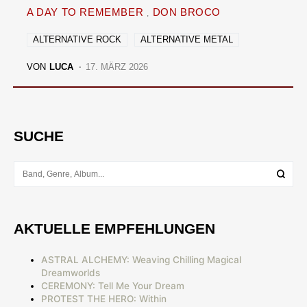
A DAY TO REMEMBER
DON BROCO
ALTERNATIVE ROCK
ALTERNATIVE METAL
VON
LUCA
17. MÄRZ 2026
SUCHE
AKTUELLE EMPFEHLUNGEN
ASTRAL ALCHEMY: Weaving Chilling Magical
Dreamworlds
CEREMONY: Tell Me Your Dream
PROTEST THE HERO: Within