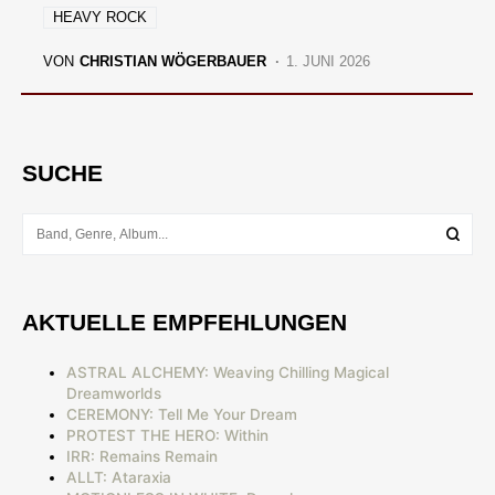
HEAVY ROCK
VON
CHRISTIAN WÖGERBAUER
1. JUNI 2026
SUCHE
AKTUELLE EMPFEHLUNGEN
ASTRAL ALCHEMY: Weaving Chilling Magical
Dreamworlds
CEREMONY: Tell Me Your Dream
PROTEST THE HERO: Within
IRR: Remains Remain
ALLT: Ataraxia