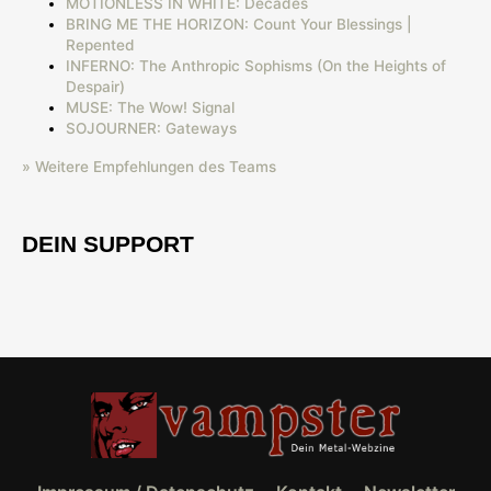
MOTIONLESS IN WHITE: Decades
BRING ME THE HORIZON: Count Your Blessings |
Repented
INFERNO: The Anthropic Sophisms (On the Heights of
Despair)
MUSE: The Wow! Signal
SOJOURNER: Gateways
» Weitere Empfehlungen des Teams
DEIN SUPPORT