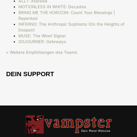
ALLT: Ataraxia
MOTIONLESS IN WHITE: Decades
BRING ME THE HORIZON: Count Your Blessings |
Repented
INFERNO: The Anthropic Sophisms (On the Heights of
Despair)
MUSE: The Wow! Signal
SOJOURNER: Gateways
» Weitere Empfehlungen des Teams
DEIN SUPPORT