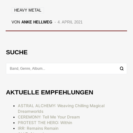
HEAVY METAL
VON
ANKE HELLWEG
4. APRIL 2021
SUCHE
AKTUELLE EMPFEHLUNGEN
ASTRAL ALCHEMY: Weaving Chilling Magical
Dreamworlds
CEREMONY: Tell Me Your Dream
PROTEST THE HERO: Within
IRR: Remains Remain