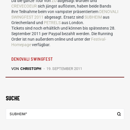
Da die ganze Tour von
ZU
abgesagt wurden und
CREVECOEUR
sich jüngst auflösten, haben beide Bands
ihre Teilnahme beim von vampster präsentiertem
DENOVALI
SWINGFEST 2011
abgesagt. Ersatz sind
SUBHEIM
aus
Griechenland und
PETRELS
aus London.
Tickets sind noch erhältlich und können bis spätestens 28.
September 2011 per Paypal bezahlt werden. Die Running
Order ist nun außerdem online und unter der
Festival-
Homepage
verfügbar.
DENOVALI SWINGFEST
VON
CHRISTOPH
19. SEPTEMBER 2011
SUCHE