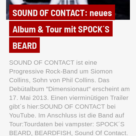
SOUND OF CONTACT: neues
Album & Tour mit SPOCK´S
BEARD
SOUND OF CONTACT ist eine
Progressive Rock-Band um Siomon
Collins, Sohn von Phil Collins. Das
Debütalbum "Dimensionaut" erscheint am
17. Mai 2013. Einen vierminütigen Trailer
gibt´s hier:SOUND OF CONTACT bei
YouTube. Im Anschluss ist die Band auf
Tour:Tourdaten bei vampster: SPOCK´S
BEARD, BEARDFISH, Sound Of Contact.