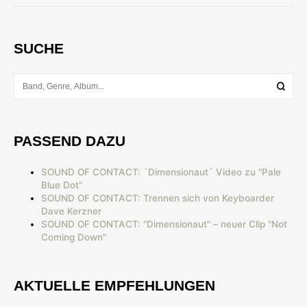
SUCHE
PASSEND DAZU
SOUND OF CONTACT: ´Dimensionaut´ Video zu "Pale
Blue Dot"
SOUND OF CONTACT: Trennen sich von Keyboarder
Dave Kerzner
SOUND OF CONTACT: "Dimensionaut" – neuer Clip "Not
Coming Down"
AKTUELLE EMPFEHLUNGEN