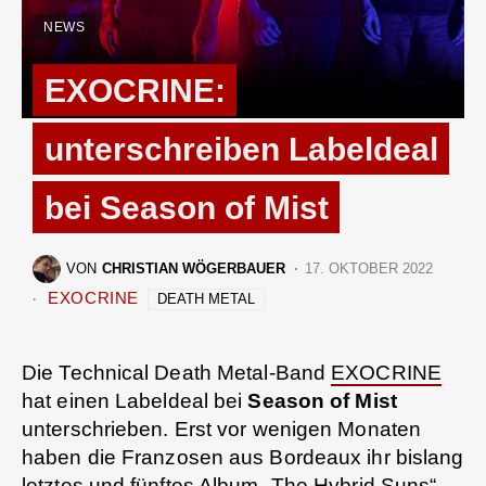
NEWS
EXOCRINE:
unterschreiben Labeldeal
bei Season of Mist
VON
CHRISTIAN WÖGERBAUER
17. OKTOBER 2022
EXOCRINE
DEATH METAL
Die Technical Death Metal-Band
EXOCRINE
hat einen Labeldeal bei
Season of Mist
unterschrieben. Erst vor wenigen Monaten
haben die Franzosen aus Bordeaux ihr bislang
letztes und fünftes Album „The Hybrid Suns“