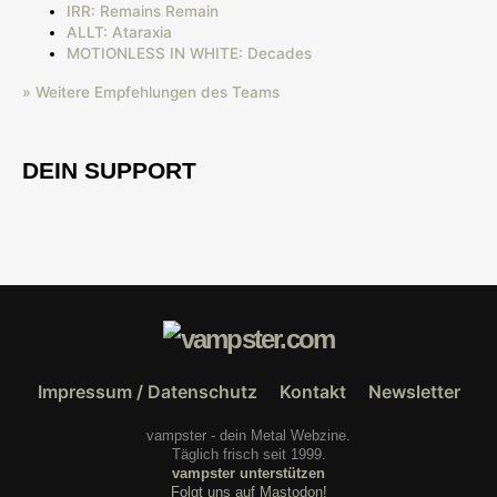
IRR: Remains Remain
ALLT: Ataraxia
MOTIONLESS IN WHITE: Decades
» Weitere Empfehlungen des Teams
DEIN SUPPORT
Impressum / Datenschutz
Kontakt
Newsletter
vampster - dein Metal Webzine.
Täglich frisch seit 1999.
vampster unterstützen
Folgt uns auf Mastodon!