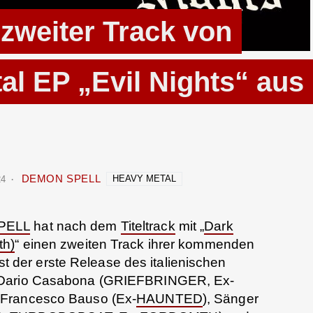
weiter Track von
al EP „Evil Nights“ aus
DEMON SPELL
HEAVY METAL
24
PELL
hat nach dem
Titeltrack
mit „
Dark
th)
“ einen zweiten Track ihrer kommenden
 ist der erste Release des italienischen
 Dario Casabona (GRIEFBRINGER, Ex-
st Francesco Bauso (Ex-
HAUNTED
), Sänger