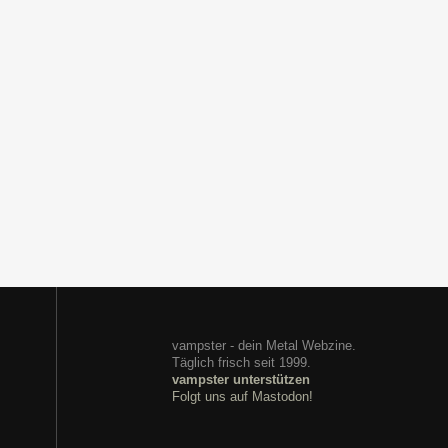
vampster - dein Metal Webzine.
Täglich frisch seit 1999.
vampster unterstützen
Folgt uns auf Mastodon!