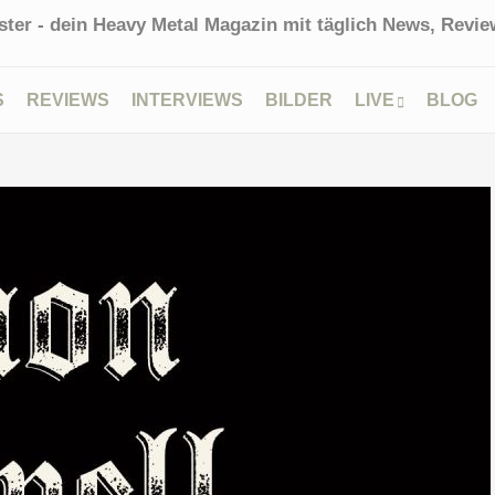
ter - dein Heavy Metal Magazin mit täglich News, Review
S
REVIEWS
INTERVIEWS
BILDER
LIVE
BLOG