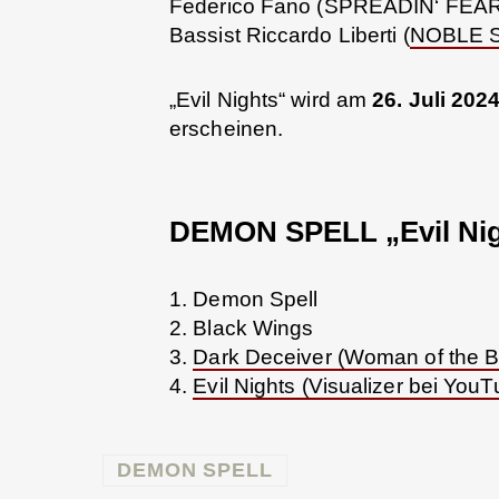
Federico Fano (SPREADIN‘ FEA
Bassist Riccardo Liberti (
NOBLE 
„Evil Nights“ wird am
26. Juli 202
erscheinen.
DEMON SPELL „Evil Nigh
1. Demon Spell
2. Black Wings
3.
Dark Deceiver (Woman of the B
4.
Evil Nights (Visualizer bei YouT
DEMON SPELL