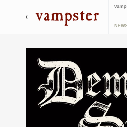
vamps
NEW