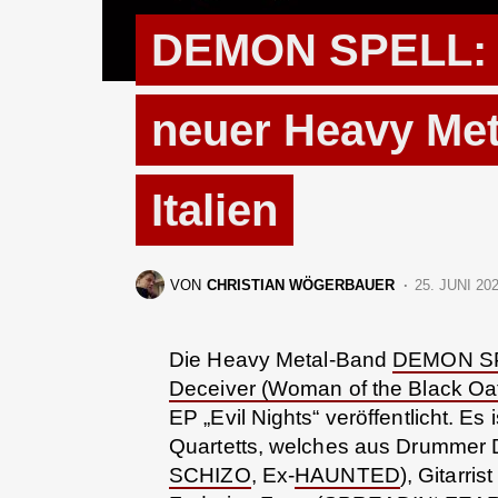
DEMON SPELL: z
neuer Heavy Met
Italien
VON
CHRISTIAN WÖGERBAUER
25. JUNI 20
Die Heavy Metal-Band
DEMON S
Deceiver (Woman of the Black Oa
EP „Evil Nights“ veröffentlicht. Es
Quartetts, welches aus Drummer
SCHIZO
, Ex-
HAUNTED
), Gitarri