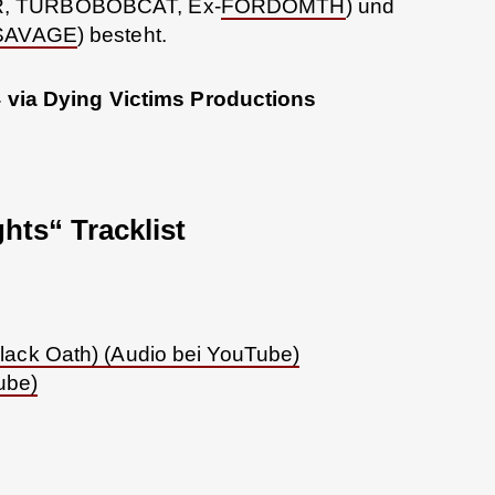
R, TURBOBOBCAT, Ex-
FORDOMTH
) und
SAVAGE
) besteht.
4 via Dying Victims Productions
ts“ Tracklist
lack Oath) (Audio bei YouTube)
ube)