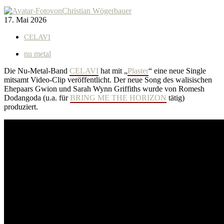
von
Christian Wögerbauer
17. Mai 2026
CELAVI
nu metal
Die Nu-Metal-Band
CELAVI
hat mit „
Plaster
“ eine neue Single
mitsamt Video-Clip veröffentlicht. Der neue Song des walisischen
Ehepaars Gwion und Sarah Wynn Griffiths wurde von Romesh
Dodangoda (u.a. für
BRING ME THE HORIZON
tätig)
produziert.