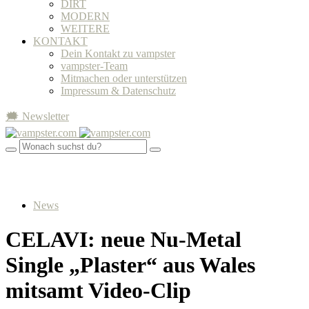
DIRT
MODERN
WEITERE
KONTAKT
Dein Kontakt zu vampster
vampster-Team
Mitmachen oder unterstützen
Impressum & Datenschutz
🗯 Newsletter
News
CELAVI: neue Nu-Metal
Single „Plaster“ aus Wales
mitsamt Video-Clip