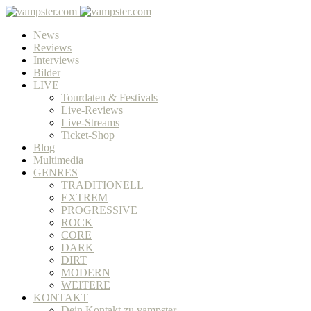
News
Reviews
Interviews
Bilder
LIVE
Tourdaten & Festivals
Live-Reviews
Live-Streams
Ticket-Shop
Blog
Multimedia
GENRES
TRADITIONELL
EXTREM
PROGRESSIVE
ROCK
CORE
DARK
DIRT
MODERN
WEITERE
KONTAKT
Dein Kontakt zu vampster