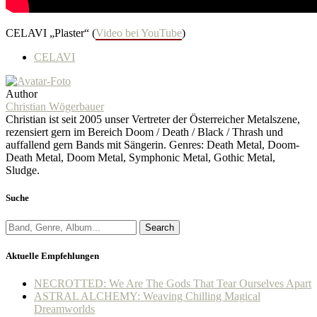
CELAVI „Plaster“ (
Video bei YouTube
)
CELAVI
Author
Christian Wögerbauer
Christian ist seit 2005 unser Vertreter der Österreicher Metalszene,
rezensiert gern im Bereich Doom / Death / Black / Thrash und
auffallend gern Bands mit Sängerin. Genres: Death Metal, Doom-
Death Metal, Doom Metal, Symphonic Metal, Gothic Metal,
Sludge.
Suche
Search
Aktuelle Empfehlungen
NECROTTED: We Are The Gods That Tear Ourselves Apart
ASTRAL ALCHEMY: Weaving Chilling Magical
Dreamworlds