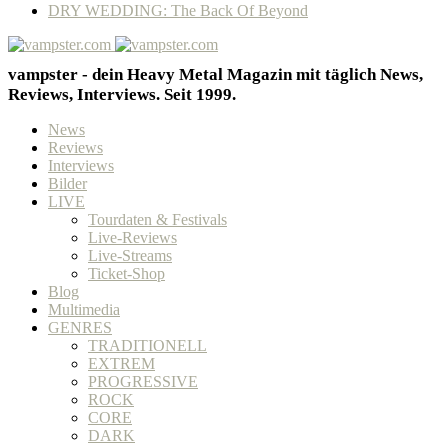
DRY WEDDING: The Back Of Beyond
vampster - dein Heavy Metal Magazin mit täglich News,
Reviews, Interviews. Seit 1999.
News
Reviews
Interviews
Bilder
LIVE
Tourdaten & Festivals
Live-Reviews
Live-Streams
Ticket-Shop
Blog
Multimedia
GENRES
TRADITIONELL
EXTREM
PROGRESSIVE
ROCK
CORE
DARK