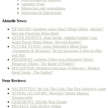
vampster-Team
Mitmachen oder unterstützen
Impressum & Datenschutz
Aktuelle News:
DÉTRESSE: kündigen neues Black Metal Album „Misères“
über das Elend der Menschheit
AFTER INFINITY: dritte Single „Infinite Feeling“ vom
neuen Power Metal Album „Beyond Eternity“
FUTURE STATIC: neuer Alternative Metal Song
„Ornaments & Memories“ für ein bewusstes Leben im Hier
und Jetzt
PRESIDENT: weiteres Video vom Alternative Metal /
Metalcore Album „The Battle of Poitiers“
MAGNETAR: debütieren mit neuer Synthwave / Modern
Metal Single „The Fading“
Neue Reviews:
NECROTTED: We Are The Gods That Tear Ourselves Apart
ASTRAL ALCHEMY: Weaving Chilling Magical
Dreamworlds
CEREMONY: Tell Me Your Dream
PROTEST THE HERO: Within