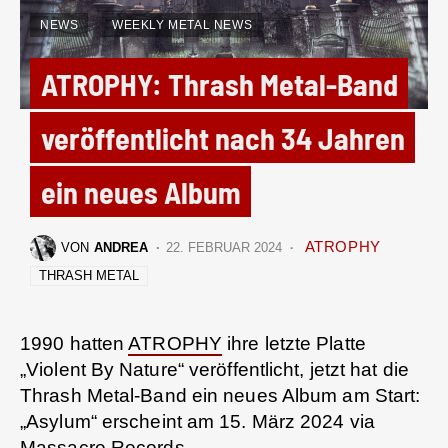
NEWS
WEEKLY METAL NEWS
ATROPHY: Thrash Metal-Band
veröffentlicht nach 34 Jahren
ein neues Album
ATROPHY
VON
ANDREA
22. FEBRUAR 2024
THRASH METAL
1990 hatten
ATROPHY
ihre letzte Platte
„Violent By Nature“ veröffentlicht, jetzt hat die
Thrash Metal-Band ein neues Album am Start:
„Asylum“ erscheint am 15. März 2024 via
Massacre Records.