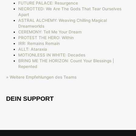
FUTURE PALACE: Resurgence
NECROTTED: We Are The Gods That Tear Ourselves
Apart
ASTRAL ALCHEMY: Weaving Chilling Magical
Dreamworlds
CEREMONY: Tell Me Your Dream
PROTEST THE HERO: Within
IRR: Remains Remain
ALLT: Ataraxia
MOTIONLESS IN WHITE: Decades
BRING ME THE HORIZON: Count Your Blessings |
Repented
» Weitere Empfehlungen des Teams
DEIN SUPPORT