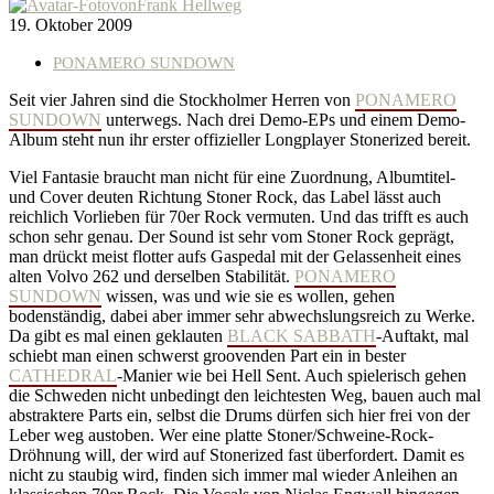
von
Frank Hellweg
19. Oktober 2009
PONAMERO SUNDOWN
Seit vier Jahren sind die Stockholmer Herren von
PONAMERO
SUNDOWN
unterwegs. Nach drei Demo-EPs und einem Demo-
Album steht nun ihr erster offizieller Longplayer Stonerized bereit.
Viel Fantasie braucht man nicht für eine Zuordnung, Albumtitel-
und Cover deuten Richtung Stoner Rock, das Label lässt auch
reichlich Vorlieben für 70er Rock vermuten. Und das trifft es auch
schon sehr genau. Der Sound ist sehr vom Stoner Rock geprägt,
man drückt meist flotter aufs Gaspedal mit der Gelassenheit eines
alten Volvo 262 und derselben Stabilität.
PONAMERO
SUNDOWN
wissen, was und wie sie es wollen, gehen
bodenständig, dabei aber immer sehr abwechslungsreich zu Werke.
Da gibt es mal einen geklauten
BLACK SABBATH
-Auftakt, mal
schiebt man einen schwerst groovenden Part ein in bester
CATHEDRAL
-Manier wie bei Hell Sent. Auch spielerisch gehen
die Schweden nicht unbedingt den leichtesten Weg, bauen auch mal
abstraktere Parts ein, selbst die Drums dürfen sich hier frei von der
Leber weg austoben. Wer eine platte Stoner/Schweine-Rock-
Dröhnung will, der wird auf Stonerized fast überfordert. Damit es
nicht zu staubig wird, finden sich immer mal wieder Anleihen an