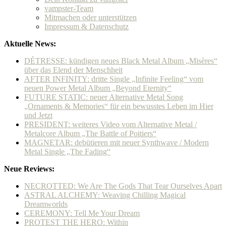
vampster-Team
Mitmachen oder unterstützen
Impressum & Datenschutz
Aktuelle News:
DÉTRESSE: kündigen neues Black Metal Album „Misères“
über das Elend der Menschheit
AFTER INFINITY: dritte Single „Infinite Feeling“ vom
neuen Power Metal Album „Beyond Eternity“
FUTURE STATIC: neuer Alternative Metal Song
„Ornaments & Memories“ für ein bewusstes Leben im Hier
und Jetzt
PRESIDENT: weiteres Video vom Alternative Metal /
Metalcore Album „The Battle of Poitiers“
MAGNETAR: debütieren mit neuer Synthwave / Modern
Metal Single „The Fading“
Neue Reviews:
NECROTTED: We Are The Gods That Tear Ourselves Apart
ASTRAL ALCHEMY: Weaving Chilling Magical
Dreamworlds
CEREMONY: Tell Me Your Dream
PROTEST THE HERO: Within