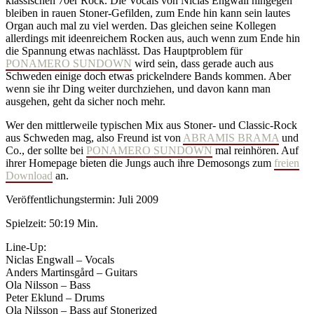
klassischen 70er Rock. Die Vocals von Niclas Engwall hingegen
bleiben in rauen Stoner-Gefilden, zum Ende hin kann sein lautes
Organ auch mal zu viel werden. Das gleichen seine Kollegen
allerdings mit ideenreichem Rocken aus, auch wenn zum Ende hin
die Spannung etwas nachlässt. Das Hauptproblem für
PONAMERO SUNDOWN
wird sein, dass gerade auch aus
Schweden einige doch etwas prickelndere Bands kommen. Aber
wenn sie ihr Ding weiter durchziehen, und davon kann man
ausgehen, geht da sicher noch mehr.
Wer den mittlerweile typischen Mix aus Stoner- und Classic-Rock
aus Schweden mag, also Freund ist von
ABRAMIS BRAMA
und
Co., der sollte bei
PONAMERO SUNDOWN
mal reinhören. Auf
ihrer Homepage bieten die Jungs auch ihre Demosongs zum
freien
Download
an.
Veröffentlichungstermin: Juli 2009
Spielzeit: 50:19 Min.
Line-Up:
Niclas Engwall – Vocals
Anders Martinsgård – Guitars
Ola Nilsson – Bass
Peter Eklund – Drums
Ola Nilsson – Bass auf Stonerized