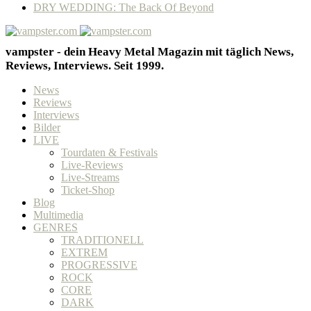
DRY WEDDING: The Back Of Beyond
vampster - dein Heavy Metal Magazin mit täglich News,
Reviews, Interviews. Seit 1999.
News
Reviews
Interviews
Bilder
LIVE
Tourdaten & Festivals
Live-Reviews
Live-Streams
Ticket-Shop
Blog
Multimedia
GENRES
TRADITIONELL
EXTREM
PROGRESSIVE
ROCK
CORE
DARK