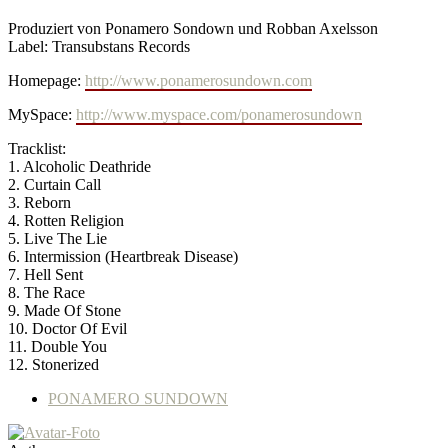
Produziert von Ponamero Sondown und Robban Axelsson
Label: Transubstans Records
Homepage:
http://www.ponamerosundown.com
MySpace:
http://www.myspace.com/ponamerosundown
Tracklist:
1. Alcoholic Deathride
2. Curtain Call
3. Reborn
4. Rotten Religion
5. Live The Lie
6. Intermission (Heartbreak Disease)
7. Hell Sent
8. The Race
9. Made Of Stone
10. Doctor Of Evil
11. Double You
12. Stonerized
PONAMERO SUNDOWN