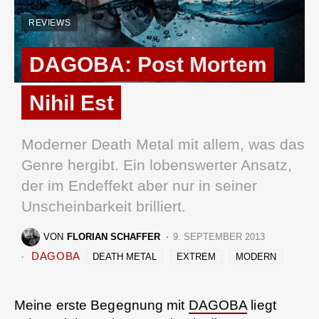
REVIEWS
DAGOBA: Post Mortem
Nihil Est
Moderner Death Metal mit allem, was das
Genre hergibt. Ein lobenswerter Ansatz,
der im Endeffekt aber nur in seiner
Unscheinbarkeit brilliert.
VON
FLORIAN SCHAFFER
9. SEPTEMBER 2013
DAGOBA
DEATH METAL
EXTREM
MODERN
Meine erste Begegnung mit
DAGOBA
liegt