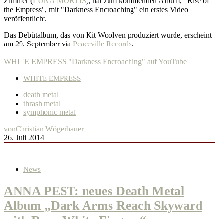
Zimmer (
LUNA MORTIS
), hat zum kommenden Album, "Rise of
the Empress", mit "Darkness Encroaching" ein erstes Video
veröffentlicht.
Das Debütalbum, das von Kit Woolven produziert wurde, erscheint
am 29. September via
Peaceville Records
.
WHITE EMPRESS "Darkness Encroaching" auf YouTube
WHITE EMPRESS
death metal
thrash metal
symphonic metal
von
Christian Wögerbauer
26. Juli 2014
News
ANNA PEST: neues Death Metal
Album „Dark Arms Reach Skyward