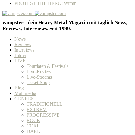
PROTEST THE HERO: Within
vampster - dein Heavy Metal Magazin mit täglich News,
Reviews, Interviews. Seit 1999.
News
Reviews
Interviews
Bilder
LIVE
Tourdaten & Festivals
Live-Reviews
Live-Streams
Ticket-Shop
Blog
Multimedia
GENRES
TRADITIONELL
EXTREM
PROGRESSIVE
ROCK
CORE
DARK