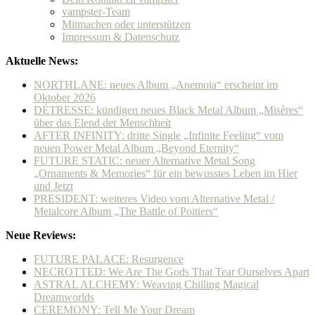
vampster-Team
Mitmachen oder unterstützen
Impressum & Datenschutz
Aktuelle News:
NORTHLANE: neues Album „Anemoia“ erscheint im
Oktober 2026
DÉTRESSE: kündigen neues Black Metal Album „Misères“
über das Elend der Menschheit
AFTER INFINITY: dritte Single „Infinite Feeling“ vom
neuen Power Metal Album „Beyond Eternity“
FUTURE STATIC: neuer Alternative Metal Song
„Ornaments & Memories“ für ein bewusstes Leben im Hier
und Jetzt
PRESIDENT: weiteres Video vom Alternative Metal /
Metalcore Album „The Battle of Poitiers“
Neue Reviews:
FUTURE PALACE: Resurgence
NECROTTED: We Are The Gods That Tear Ourselves Apart
ASTRAL ALCHEMY: Weaving Chilling Magical
Dreamworlds
CEREMONY: Tell Me Your Dream