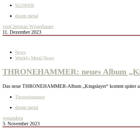
SLOWER
doom metal
von
Christian Wögerbauer
11. Dezember 2023
News
Weekly Metal News
THRONEHAMMER: neues Album „Kingsl
Das neue THRONEHAMMER-Album „Kingslayer“ kommt später als a
Thronehammer
doom metal
von
andrea
3. November 2023