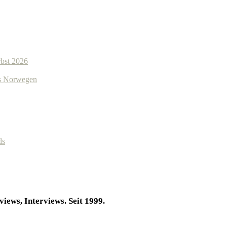
bst 2026
us Norwegen
ds
iews, Interviews. Seit 1999.