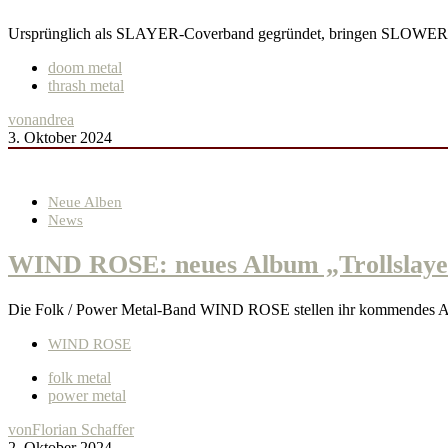
Ursprünglich als SLAYER-Coverband gegründet, bringen SLOWER n
doom metal
thrash metal
von
andrea
3. Oktober 2024
Neue Alben
News
WIND ROSE: neues Album „Trollslayer
Die Folk / Power Metal-Band WIND ROSE stellen ihr kommendes Alb
WIND ROSE
folk metal
power metal
von
Florian Schaffer
2. Oktober 2024