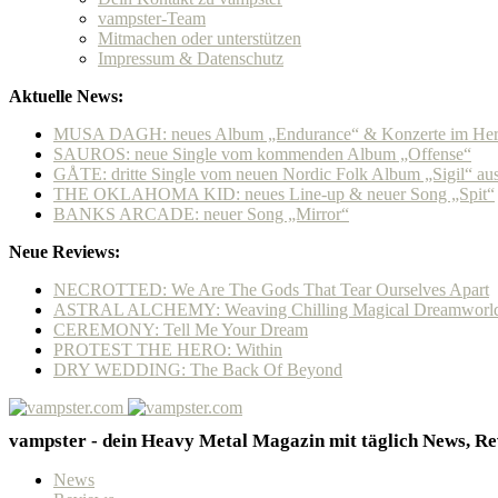
vampster-Team
Mitmachen oder unterstützen
Impressum & Datenschutz
Aktuelle News:
MUSA DAGH: neues Album „Endurance“ & Konzerte im Her
SAUROS: neue Single vom kommenden Album „Offense“
GÅTE: dritte Single vom neuen Nordic Folk Album „Sigil“ a
THE OKLAHOMA KID: neues Line-up & neuer Song „Spit“
BANKS ARCADE: neuer Song „Mirror“
Neue Reviews:
NECROTTED: We Are The Gods That Tear Ourselves Apart
ASTRAL ALCHEMY: Weaving Chilling Magical Dreamworl
CEREMONY: Tell Me Your Dream
PROTEST THE HERO: Within
DRY WEDDING: The Back Of Beyond
vampster - dein Heavy Metal Magazin mit täglich News, Rev
News