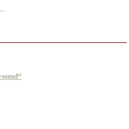
am…
round“