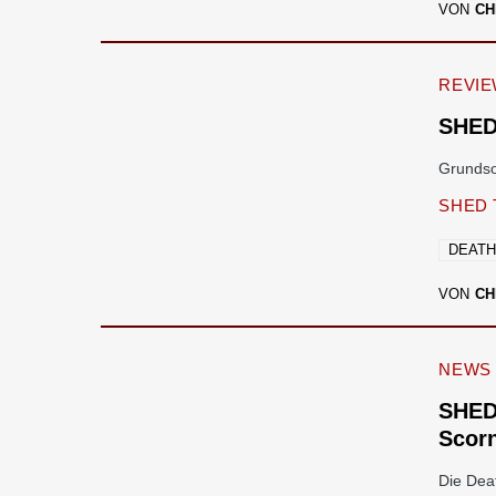
VON
CH
REVI
SHED
Grundso
SHED 
DEATH
VON
CH
NEWS
SHED
Scor
Die Dea