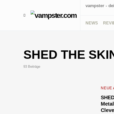
vampster - de
NEWS
REVI
SHED THE SKI
93 Beiträge
NEUE 
SHED
Meta
Clev