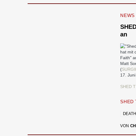
NEWS
SHED
an
hat mit
Faith" 
Matt So
(
SURGI
17. Jun
SHED TH
SHED 
DEATH
VON
CH