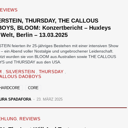
REVIEWS
ERSTEIN, THURSDAY, THE CALLOUS
OYS, BLOOM: Konzertbericht – Huxleys
Welt, Berlin – 13.03.2025
TEIN feierten ihr 25-jähriges Bestehen mit einer intensiven Show
n – ein Abend voller Nostalgie und ungebrochener Leidenschaft.
ützt wurden sie von BLOOM aus Australien sowie THE CALLOUS
S und THURSDAY aus den USA.
M
SILVERSTEIN
THURSDAY
CALLOUS DAOBOYS
 HARDCORE
CORE
URA SPADAFORA
23. MÄRZ 2025
EHLUNG
REVIEWS