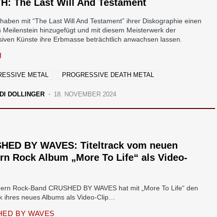
H: The Last Will And Testament
aben mit “The Last Will And Testament” ihrer Diskographie einen
n Meilenstein hinzugefügt und mit diesem Meisterwerk der
siven Künste ihre Erbmasse beträchtlich anwachsen lassen.
H
ESSIVE METAL
PROGRESSIVE DEATH METAL
DI DOLLINGER
18. NOVEMBER 2024
HED BY WAVES: Titeltrack vom neuen
n Rock Album „More To Life“ als Video-
ern Rock-Band CRUSHED BY WAVES hat mit „More To Life“ den
ck ihres neues Albums als Video-Clip…
ED BY WAVES