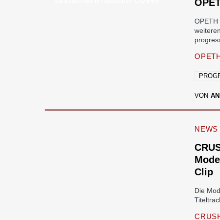
OPET
OPETH h
weitere
progres
OPET
PROGR
VON
AN
NEWS
CRUS
Moder
Clip
Die Mod
Titeltra
CRUSH