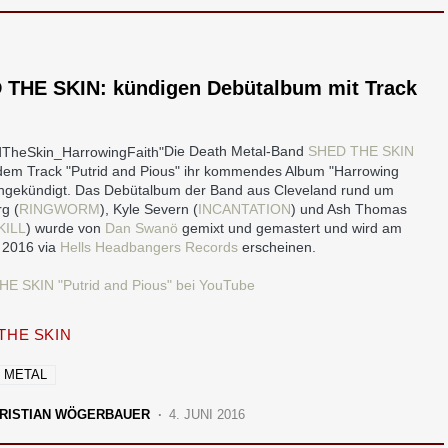
 THE SKIN: kündigen Debütalbum mit Track
Die Death Metal-Band
SHED THE SKIN
 dem Track "Putrid and Pious" ihr kommendes Album "Harrowing
angekündigt. Das Debütalbum der Band aus Cleveland rund um
rg (
RINGWORM
), Kyle Severn (
INCANTATION
) und Ash Thomas
KILL
) wurde von
Dan Swanö
gemixt und gemastert und wird am
i 2016 via
Hells Headbangers Records
erscheinen.
E SKIN "Putrid and Pious" bei YouTube
THE SKIN
 METAL
RISTIAN WÖGERBAUER
4. JUNI 2016