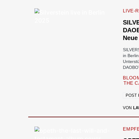
LIVE-
SILV
DAOB
Neue 
SILVERS
in Berli
Unterst
DAOBOY
BLOO
THE 
POST
VON
LA
EMPF