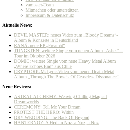
vampster-Team
Mitmachen oder unterstützen
Impressum & Datenschutz
Aktuelle News:
DEVIL MASTER: neues Video zum „Bloody Dreams“-
Album & Konzerte in Deutschland
RANÂ: neue EP „Freamăt“
TUNGSTEN: weitere Single vom neuen Album „Ashes“ –
Tour im Oktober 2026
DOMIC: weitere Single vom neue Heavy Metal Album
„Where Echoes End“ aus Chile
CRYPTORIUM: Lyric-Video vom neuen Death Metal
Album „Through The Bowels Of Ceaseless Dissonance“
Neue Reviews:
ASTRAL ALCHEMY: Weaving Chilling Magical
Dreamworlds
CEREMONY: Tell Me Your Dream
PROTEST THE HERO: Within
DRY WEDDING: The Back Of Beyond
HANTERNOZ: A Hed an Noz, a Noz, a Noz