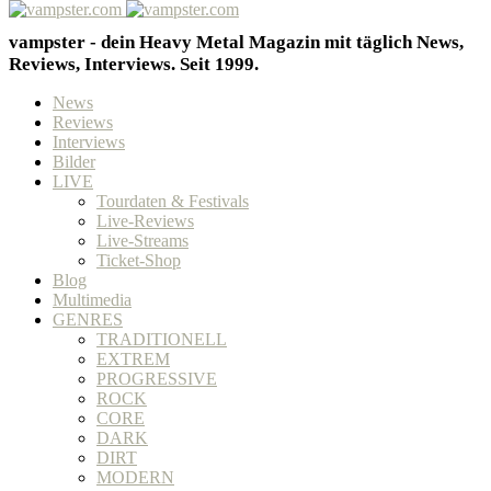
vampster - dein Heavy Metal Magazin mit täglich News,
Reviews, Interviews. Seit 1999.
News
Reviews
Interviews
Bilder
LIVE
Tourdaten & Festivals
Live-Reviews
Live-Streams
Ticket-Shop
Blog
Multimedia
GENRES
TRADITIONELL
EXTREM
PROGRESSIVE
ROCK
CORE
DARK
DIRT
MODERN