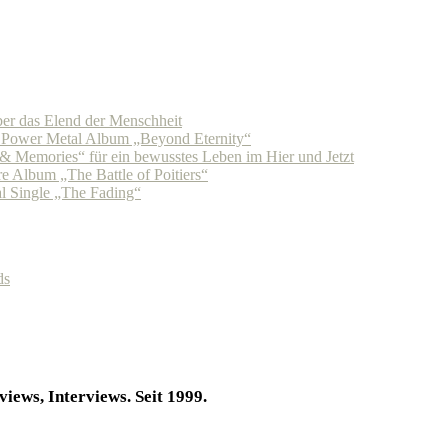
r das Elend der Menschheit
n Power Metal Album „Beyond Eternity“
Memories“ für ein bewusstes Leben im Hier und Jetzt
 Album „The Battle of Poitiers“
 Single „The Fading“
ds
iews, Interviews. Seit 1999.