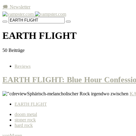
🗯 Newsletter
EARTH FLIGHT
50 Beiträge
Reviews
EARTH FLIGHT: Blue Hour Confessio
Sphärisch-melancholischer Rock irgendwo zwischen
KA
EARTH FLIGHT
doom metal
stoner rock
hard rock
von
Maren