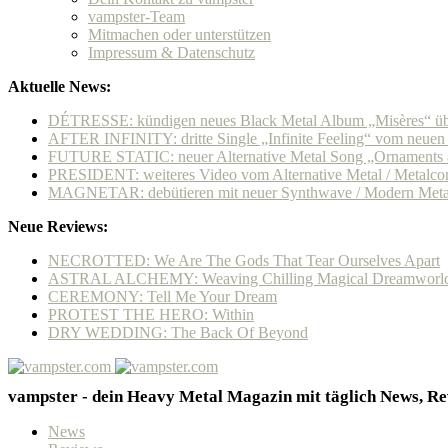
vampster-Team
Mitmachen oder unterstützen
Impressum & Datenschutz
Aktuelle News:
DÉTRESSE: kündigen neues Black Metal Album „Misères“ übe
AFTER INFINITY: dritte Single „Infinite Feeling“ vom neue
FUTURE STATIC: neuer Alternative Metal Song „Ornaments & 
PRESIDENT: weiteres Video vom Alternative Metal / Metalcore
MAGNETAR: debütieren mit neuer Synthwave / Modern Metal
Neue Reviews:
NECROTTED: We Are The Gods That Tear Ourselves Apart
ASTRAL ALCHEMY: Weaving Chilling Magical Dreamworl
CEREMONY: Tell Me Your Dream
PROTEST THE HERO: Within
DRY WEDDING: The Back Of Beyond
vampster - dein Heavy Metal Magazin mit täglich News, Rev
News