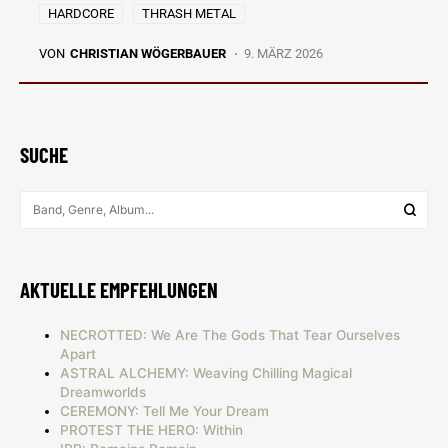
HARDCORE
THRASH METAL
VON
CHRISTIAN WÖGERBAUER
9. MÄRZ 2026
SUCHE
AKTUELLE EMPFEHLUNGEN
NECROTTED: We Are The Gods That Tear Ourselves
Apart
ASTRAL ALCHEMY: Weaving Chilling Magical
Dreamworlds
CEREMONY: Tell Me Your Dream
PROTEST THE HERO: Within