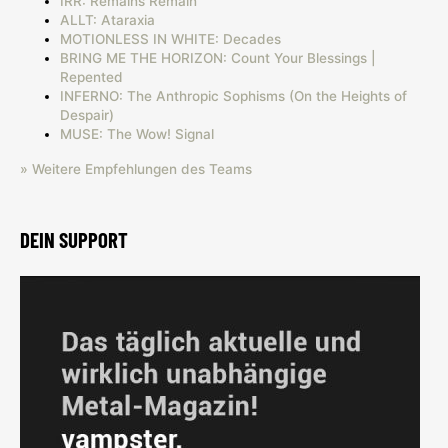
IRR: Remains Remain
ALLT: Ataraxia
MOTIONLESS IN WHITE: Decades
BRING ME THE HORIZON: Count Your Blessings |
Repented
INFERNO: The Anthropic Sophisms (On the Heights of
Despair)
MUSE: The Wow! Signal
» Weitere Empfehlungen des Teams
DEIN SUPPORT