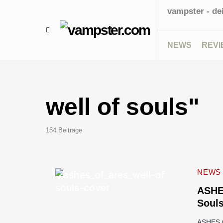
vampster - de
NEWS
REVI
well of souls"
154 Beiträge
NEWS
ASHES
Soul
ASHES O