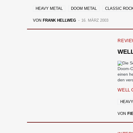
HEAVY METAL
DOOM METAL
CLASSIC ROC
VON
FRANK HELLWEG
16. MÄRZ 2003
REVI
WELL
Die S
Doom-Oly
einen h
den ver
WELL 
HEAVY
VON
FI