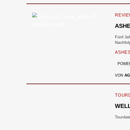
REVI
ASHE
Fünf Ja
Nachfolg
ASHES
POWE
VON
AG
TOURD
WELL
Tourdat