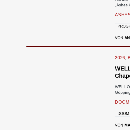
„Ashes 
ASHES
PROGR
VON
AN
2026
WELL
Chape
WELL O
Göpping
DOOM
DOOM
VON
M