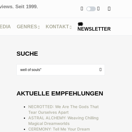
iews. Seit 1999.
🗯
EDIA
GENRES
KONTAKT
NEWSLETTER
SUCHE
AKTUELLE EMPFEHLUNGEN
NECROTTED: We Are The Gods That
Tear Ourselves Apart
ASTRAL ALCHEMY: Weaving Chilling
Magical Dreamworlds
CEREMONY: Tell Me Your Dream