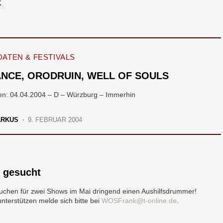
K
ATEN & FESTIVALS
NCE, ORODRUIN, WELL OF SOULS
en: 04.04.2004 – D – Würzburg – Immerhin
ARKUS
9. FEBRUAR 2004
 gesucht
chen für zwei Shows im Mai dringend einen Aushilfsdrummer!
terstützen melde sich bitte bei
WOSFrank@t-online.de
.