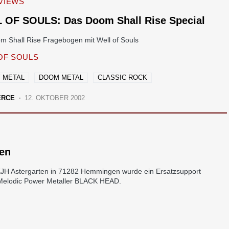
VIEWS
 OF SOULS: Das Doom Shall Rise Special
m Shall Rise Fragebogen mit Well of Souls
OF SOULS
 METAL
DOOM METAL
CLASSIC ROCK
ERCE
12. OKTOBER 2002
en
KJH Astergarten in 71282 Hemmingen wurde ein Ersatzsupport
Melodic Power Metaller BLACK HEAD.