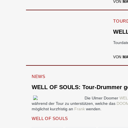
VON
M
TOURD
WELL
Tourdat
VON
M
NEWS
WELL OF SOULS: Tour-Drummer g
Die Ulmer Doomer
WEL
während der Tour zu unterstützen, welche das
DOOM
möglichst kurzfristig an
Frank
wenden.
WELL OF SOULS