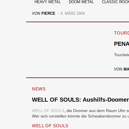
HEAVY METAL
DOOM METAL
CLASSIC ROC
VON
FIERCE
4. MÄRZ 2004
TOURD
PENA
Tourdat
VON
M
NEWS
WELL OF SOULS: Aushilfs-Doomer
WELL OF SOULS
, die Doomer aus dem Raum Ulm su
Wer sich vorstellen könnte die Schwabendoomer zu un
WELL OF SOULS