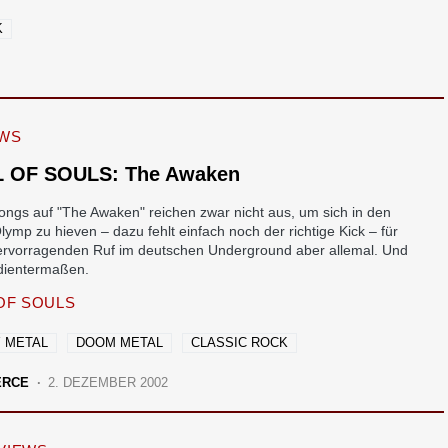
K
EWS
 OF SOULS: The Awaken
ongs auf "The Awaken" reichen zwar nicht aus, um sich in den
mp zu hieven – dazu fehlt einfach noch der richtige Kick – für
ervorragenden Ruf im deutschen Underground aber allemal. Und
dientermaßen.
OF SOULS
 METAL
DOOM METAL
CLASSIC ROCK
ERCE
2. DEZEMBER 2002