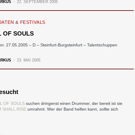
ARKUS
22. SEPTEMBER 2005
ATEN & FESTIVALS
 OF SOULS
en: 27.05.2005 – D – Steinfurt-Burgsteinfurt – Talentschuppen
ARKUS
23. MAI 2005
esucht
L OF SOULS
suchen dringenst einen Drummer, der bereit ist sie
 SHALL RISE
umrahmt. Wer der Band helfen kann, sollte sich