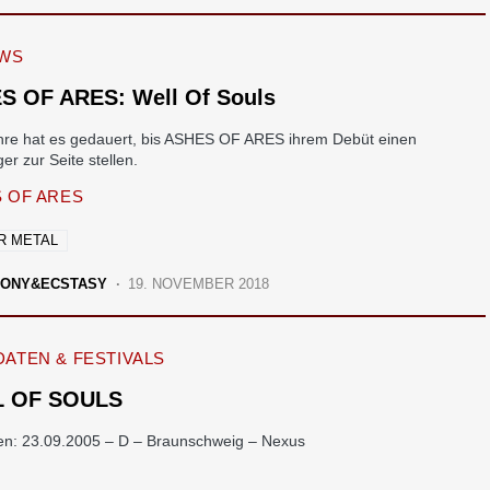
EWS
S OF ARES: Well Of Souls
hre hat es gedauert, bis ASHES OF ARES ihrem Debüt einen
er zur Seite stellen.
 OF ARES
R METAL
ONY&ECSTASY
19. NOVEMBER 2018
ATEN & FESTIVALS
 OF SOULS
en: 23.09.2005 – D – Braunschweig – Nexus