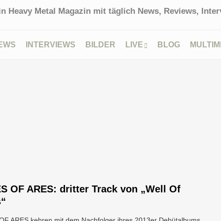
in Heavy Metal Magazin mit täglich News, Reviews, Interv
EWS
INTERVIEWS
BILDER
LIVE
BLOG
MULTIM
 OF ARES: dritter Track von „Well Of
s“
F ARES kehren mit dem Nachfolger ihres 2013er Debütalbums