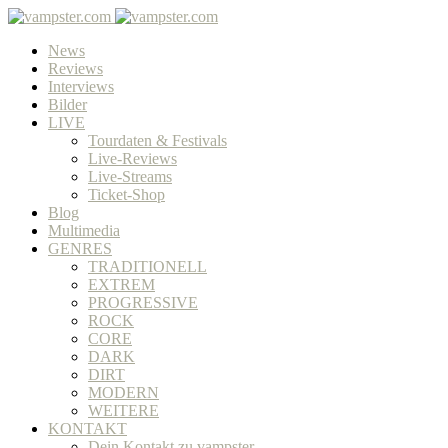
News
Reviews
Interviews
Bilder
LIVE
Tourdaten & Festivals
Live-Reviews
Live-Streams
Ticket-Shop
Blog
Multimedia
GENRES
TRADITIONELL
EXTREM
PROGRESSIVE
ROCK
CORE
DARK
DIRT
MODERN
WEITERE
KONTAKT
Dein Kontakt zu vampster