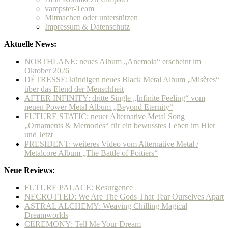
vampster-Team
Mitmachen oder unterstützen
Impressum & Datenschutz
Aktuelle News:
NORTHLANE: neues Album „Anemoia“ erscheint im
Oktober 2026
DÉTRESSE: kündigen neues Black Metal Album „Misères“
über das Elend der Menschheit
AFTER INFINITY: dritte Single „Infinite Feeling“ vom
neuen Power Metal Album „Beyond Eternity“
FUTURE STATIC: neuer Alternative Metal Song
„Ornaments & Memories“ für ein bewusstes Leben im Hier
und Jetzt
PRESIDENT: weiteres Video vom Alternative Metal /
Metalcore Album „The Battle of Poitiers“
Neue Reviews:
FUTURE PALACE: Resurgence
NECROTTED: We Are The Gods That Tear Ourselves Apart
ASTRAL ALCHEMY: Weaving Chilling Magical
Dreamworlds
CEREMONY: Tell Me Your Dream