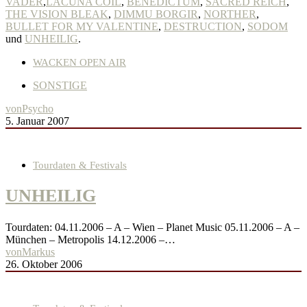
VADER
,
LACUNA COIL
,
BENEDICTUM
,
SACRED REICH
,
THE VISION BLEAK
,
DIMMU BORGIR
,
NORTHER
,
BULLET FOR MY VALENTINE
,
DESTRUCTION
,
SODOM
und
UNHEILIG
.
WACKEN OPEN AIR
SONSTIGE
von
Psycho
5. Januar 2007
Tourdaten & Festivals
UNHEILIG
Tourdaten: 04.11.2006 – A – Wien – Planet Music 05.11.2006 – A –
München – Metropolis 14.12.2006 –…
von
Markus
26. Oktober 2006