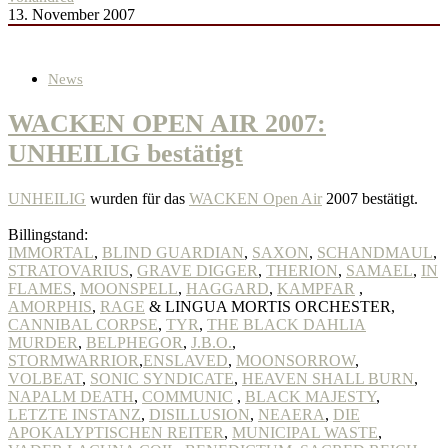
13. November 2007
News
WACKEN OPEN AIR 2007:
UNHEILIG bestätigt
UNHEILIG
wurden für das
WACKEN Open Air
2007 bestätigt.
Billingstand:
IMMORTAL
,
BLIND GUARDIAN
,
SAXON
,
SCHANDMAUL
,
STRATOVARIUS
,
GRAVE DIGGER
,
THERION
,
SAMAEL
,
IN
FLAMES
,
MOONSPELL
,
HAGGARD
,
KAMPFAR
,
AMORPHIS
,
RAGE
& LINGUA MORTIS ORCHESTER,
CANNIBAL CORPSE
,
TYR
,
THE BLACK DAHLIA
MURDER
,
BELPHEGOR
,
J.B.O.
,
STORMWARRIOR
,
ENSLAVED
,
MOONSORROW
,
VOLBEAT
,
SONIC SYNDICATE
,
HEAVEN SHALL BURN
,
NAPALM DEATH
,
COMMUNIC
,
BLACK MAJESTY
,
LETZTE INSTANZ
,
DISILLUSION
,
NEAERA
,
DIE
APOKALYPTISCHEN REITER
,
MUNICIPAL WASTE
,