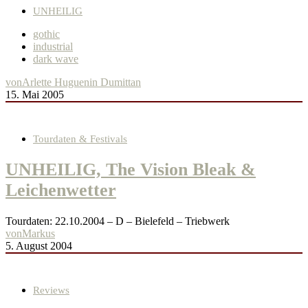
UNHEILIG
gothic
industrial
dark wave
von
Arlette Huguenin Dumittan
15. Mai 2005
Tourdaten & Festivals
UNHEILIG, The Vision Bleak &
Leichenwetter
Tourdaten: 22.10.2004 – D – Bielefeld – Triebwerk
von
Markus
5. August 2004
Reviews