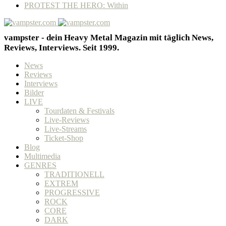
PROTEST THE HERO: Within
vampster - dein Heavy Metal Magazin mit täglich News,
Reviews, Interviews. Seit 1999.
News
Reviews
Interviews
Bilder
LIVE
Tourdaten & Festivals
Live-Reviews
Live-Streams
Ticket-Shop
Blog
Multimedia
GENRES
TRADITIONELL
EXTREM
PROGRESSIVE
ROCK
CORE
DARK