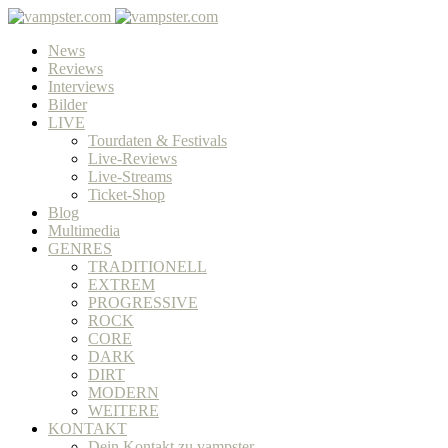
News
Reviews
Interviews
Bilder
LIVE
Tourdaten & Festivals
Live-Reviews
Live-Streams
Ticket-Shop
Blog
Multimedia
GENRES
TRADITIONELL
EXTREM
PROGRESSIVE
ROCK
CORE
DARK
DIRT
MODERN
WEITERE
KONTAKT
Dein Kontakt zu vampster