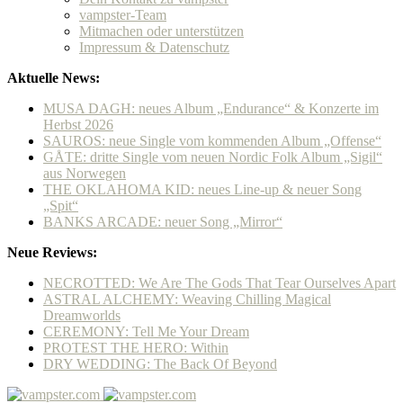
vampster-Team
Mitmachen oder unterstützen
Impressum & Datenschutz
Aktuelle News:
MUSA DAGH: neues Album „Endurance“ & Konzerte im
Herbst 2026
SAUROS: neue Single vom kommenden Album „Offense“
GÅTE: dritte Single vom neuen Nordic Folk Album „Sigil“
aus Norwegen
THE OKLAHOMA KID: neues Line-up & neuer Song
„Spit“
BANKS ARCADE: neuer Song „Mirror“
Neue Reviews:
NECROTTED: We Are The Gods That Tear Ourselves Apart
ASTRAL ALCHEMY: Weaving Chilling Magical
Dreamworlds
CEREMONY: Tell Me Your Dream
PROTEST THE HERO: Within
DRY WEDDING: The Back Of Beyond