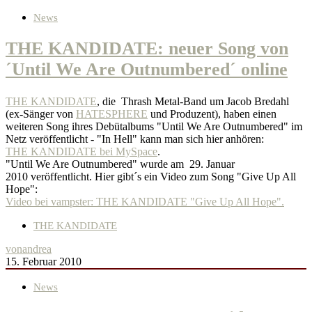
News
THE KANDIDATE: neuer Song von
´Until We Are Outnumbered´ online
THE KANDIDATE
, die Thrash Metal-Band um Jacob Bredahl
(ex-Sänger von
HATESPHERE
und Produzent), haben einen
weiteren Song ihres Debütalbums "Until We Are Outnumbered" im
Netz veröffentlicht - "In Hell" kann man sich hier anhören:
THE KANDIDATE bei MySpace
.
"Until We Are Outnumbered" wurde am 29. Januar
2010 veröffentlicht. Hier gibt´s ein Video zum Song "Give Up All
Hope":
Video bei vampster: THE KANDIDATE "Give Up All Hope".
THE KANDIDATE
von
andrea
15. Februar 2010
News