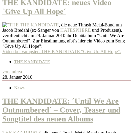
THE KANDIDATE: neues Video
`Give Up All Hope´
THE KANDIDATE
, die neue Thrash Metal-Band um
Jacob Bredahl (ex-Sänger von
HATESPHERE
und Produzent),
veröffentlicht am 29. Januar 2010 ihr Debütalbum "Until We Are
Outnumbered". Zur Einstimmung gibt´s hier ein Video zum Song
"Give Up All Hope":
Video bei vampster: THE KANDIDATE "Give Up All Hope".
THE KANDIDATE
von
andrea
28. Januar 2010
News
THE KANDIDATE: ´Until We Are
Outnumbered´ – Cover, Teaser und
Songtitel des neuen Albums
THE KANDIDATE
, die neue Thrash Metal-Band um Jacob