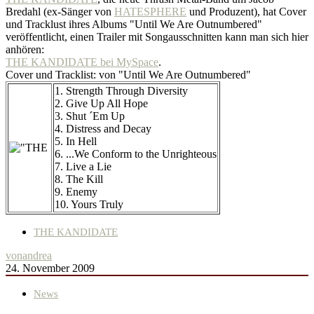
Bredahl (ex-Sänger von
HATESPHERE
und Produzent), hat Cover
und Tracklust ihres Albums "Until We Are Outnumbered"
veröffentlicht, einen Trailer mit Songausschnitten kann man sich hier
anhören:
THE KANDIDATE bei MySpace
.
Cover und Tracklist: von "Until We Are Outnumbered"
1. Strength Through Diversity
2. Give Up All Hope
3. Shut ´Em Up
4. Distress and Decay
5. In Hell
6. ...We Conform to the Unrighteous
7. Live a Lie
8. The Kill
9. Enemy
10. Yours Truly
THE KANDIDATE
von
andrea
24. November 2009
News