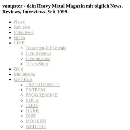
vampster - dein Heavy Metal Magazin mit täglich News,
Reviews, Interviews. Seit 1999.
News
Reviews
Interviews
Bilder
LIVE
Tourdaten & Festivals
Live-Reviews
Live-Streams
Ticket-Shop
Blog
Multimedia
GENRES
TRADITIONELL
EXTREM
PROGRESSIVE
ROCK
CORE
DARK
DIRT
MODERN
WEITERE