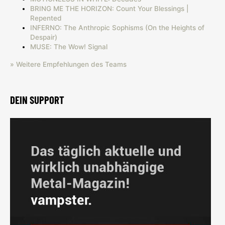
BRING ME THE HORIZON: Count Your Blessings |
Repented
INFERNO: The Anthropic Sophisms (On the Heights of
Despair)
MUSE: The Wow! Signal
» Weitere Empfehlungen des Teams
DEIN SUPPORT