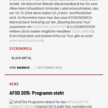
Attakk. Die Münchner Melodic-Blackmetalband hat für zwei
Alben beim Schwäbisch Gmünder Label unterschrieben, das
am 18.10.2004 deren Debüt-CD „Paths“ veröffentlichen
wird. Im November kann man das neue SYCRONOMICA-
Material dann livehaftig auf der „Blasting Bavaria Tour“
zusammen mit
HUMAN BLOODFEAST
& ILLEGIMITATION
erleben (doch wieder möglicher Headliner:
EQUILIBRIUM
).
Erste Hörproben und weitere Infos zur Tour gibt es unter
www.syncronomica.de
.
SYCRONOMICA
BLACK METAL
VON
MARKUS
1. SEPTEMBER 2004
NEWS
AFOD 2015: Programm steht
Der Programm-Ablauf für das
APOCALYPTIC
FORM OF DEATH
-Festival 2015 steht fest, nachdem mit