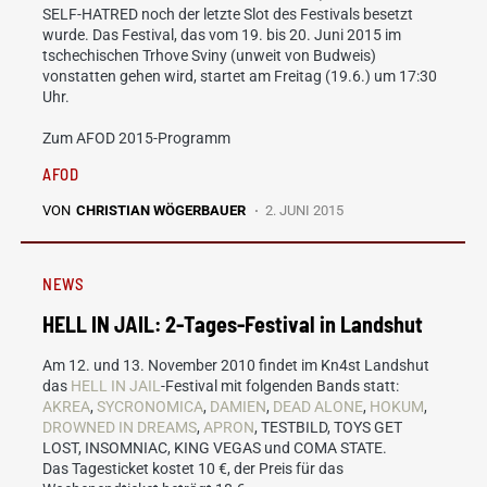
SELF-HATRED noch der letzte Slot des Festivals besetzt
wurde. Das Festival, das vom 19. bis 20. Juni 2015 im
tschechischen Trhove Sviny (unweit von Budweis)
vonstatten gehen wird, startet am Freitag (19.6.) um 17:30
Uhr.
Zum AFOD 2015-Programm
AFOD
VON
CHRISTIAN WÖGERBAUER
2. JUNI 2015
NEWS
HELL IN JAIL: 2-Tages-Festival in Landshut
Am 12. und 13. November 2010 findet im Kn4st Landshut
das
HELL IN JAIL
-Festival mit folgenden Bands statt:
AKREA
,
SYCRONOMICA
,
DAMIEN
,
DEAD ALONE
,
HOKUM
,
DROWNED IN DREAMS
,
APRON
, TESTBILD, TOYS GET
LOST, INSOMNIAC, KING VEGAS und COMA STATE.
Das Tagesticket kostet 10 €, der Preis für das