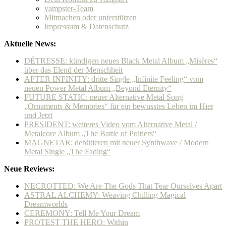
vampster-Team
Mitmachen oder unterstützen
Impressum & Datenschutz
Aktuelle News:
DÉTRESSE: kündigen neues Black Metal Album „Misères“
über das Elend der Menschheit
AFTER INFINITY: dritte Single „Infinite Feeling“ vom
neuen Power Metal Album „Beyond Eternity“
FUTURE STATIC: neuer Alternative Metal Song
„Ornaments & Memories“ für ein bewusstes Leben im Hier
und Jetzt
PRESIDENT: weiteres Video vom Alternative Metal /
Metalcore Album „The Battle of Poitiers“
MAGNETAR: debütieren mit neuer Synthwave / Modern
Metal Single „The Fading“
Neue Reviews:
NECROTTED: We Are The Gods That Tear Ourselves Apart
ASTRAL ALCHEMY: Weaving Chilling Magical
Dreamworlds
CEREMONY: Tell Me Your Dream
PROTEST THE HERO: Within