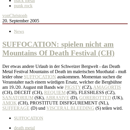
black metal
punk rock
von
Christoph
20. September 2005
News
SUFFOCATION: spielen nicht am
Mountains Of Death Festival (CH)
Der etwas andere Urlaub in der Schweizer Bergwelt - das Death
Metal Festival Mountains of Death im malerischen Muothatal - muß
leider ohne
SUFFOCATION
auskommen. Momentan suchen die
Veranstalter nach einem würdigen Ersatz, welcher die Bergbühne
am 19./20. August mit Bands wie
PIGSTY
(CZ),
AMAGORTIS
(CH), DECEIT (CH),
REQUIEM
(CH), FLESHLESS (CZ),
SANATORIUM
(SK),
ABRASIVE
(D),
GOREROTTED
(UK),
AMOK
(CH), PROSTITUTE DISFIGUREMENT (NL),
SUFFERAGE
(D) und
VISCERAL BLEEDING
(S) teilen wird.
SUFFOCATION
death metal