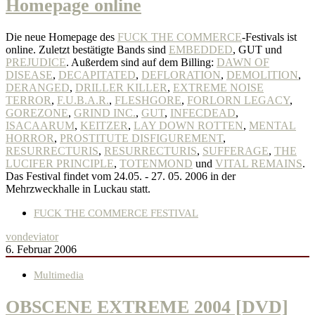
Homepage online
Die neue Homepage des
FUCK THE COMMERCE
-Festivals ist
online. Zuletzt bestätigte Bands sind
EMBEDDED
, GUT und
PREJUDICE
. Außerdem sind auf dem Billing:
DAWN OF
DISEASE
,
DECAPITATED
,
DEFLORATION
,
DEMOLITION
,
DERANGED
,
DRILLER KILLER
,
EXTREME NOISE
TERROR
,
F.U.B.A.R.
,
FLESHGORE
,
FORLORN LEGACY
,
GOREZONE
,
GRIND INC.
,
GUT
,
INFECDEAD
,
ISACAARUM
,
KEITZER
,
LAY DOWN ROTTEN
,
MENTAL
HORROR
,
PROSTITUTE DISFIGUREMENT
,
RESURRECTURIS
,
RESURRECTURIS
,
SUFFERAGE
,
THE
LUCIFER PRINCIPLE
,
TOTENMOND
und
VITAL REMAINS
.
Das Festival findet vom 24.05. - 27. 05. 2006 in der
Mehrzweckhalle in Luckau statt.
FUCK THE COMMERCE FESTIVAL
von
deviator
6. Februar 2006
Multimedia
OBSCENE EXTREME 2004 [DVD]