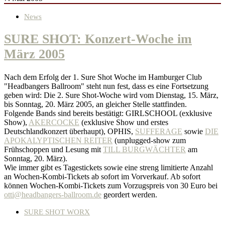
News
SURE SHOT: Konzert-Woche im
März 2005
Nach dem Erfolg der 1. Sure Shot Woche im Hamburger Club
"Headbangers Ballroom" steht nun fest, dass es eine Fortsetzung
geben wird: Die 2. Sure Shot-Woche wird vom Dienstag, 15. März,
bis Sonntag, 20. März 2005, an gleicher Stelle stattfinden.
Folgende Bands sind bereits bestätigt: GIRLSCHOOL (exklusive
Show),
AKERCOCKE
(exklusive Show und erstes
Deutschlandkonzert überhaupt), OPHIS,
SUFFERAGE
sowie
DIE
APOKALYPTISCHEN REITER
(unplugged-show zum
Frühschoppen und Lesung mit
TILL BURGWÄCHTER
am
Sonntag, 20. März).
Wie immer gibt es Tagestickets sowie eine streng limitierte Anzahl
an Wochen-Kombi-Tickets ab sofort im Vorverkauf. Ab sofort
können Wochen-Kombi-Tickets zum Vorzugspreis von 30 Euro bei
otti@headbangers-ballroom.de
geordert werden.
SURE SHOT WORX