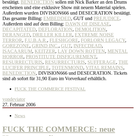
bestätigt.
BENEDICTION
sollen mit Nick Barker an den Drums
erscheinen und eine exklusive Show mit neuem Material spielen.
Außerdem wurden DIVISION666 und DESECRATION bestätigt.
Das gesamte Billing:
EMBEDDED
, GUT und
PREJUDICE
.
Außerdem sind auf dem Billing:
DAWN OF DISEASE
,
DECAPITATED
,
DEFLORATION
,
DEMOLITION
,
DERANGED
,
DRILLER KILLER
,
EXTREME NOISE
TERROR
,
F.U.B.A.R.
,
FLESHGORE
,
FORLORN LEGACY
,
GOREZONE
,
GRIND INC.
,
GUT
,
INFECDEAD
,
ISACAARUM
,
KEITZER
,
LAY DOWN ROTTEN
,
MENTAL
HORROR
,
PROSTITUTE DISFIGUREMENT
,
RESURRECTURIS
,
RESURRECTURIS
,
SUFFERAGE
,
THE
LUCIFER PRINCIPLE
,
TOTENMOND
,
VITAL REMAINS
,
BENEDICTION
, DIVISION666 und DESECRATION. Tickets
sind ab sofort für 31,90 Euro im Vorverkauf erhältlich.
FUCK THE COMMERCE FESTIVAL
von
deviator
27. Februar 2006
News
FUCK THE COMMERCE: neue