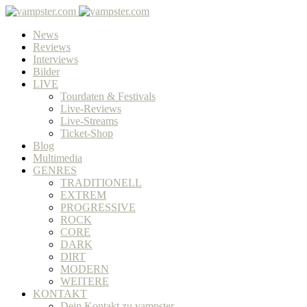
News
Reviews
Interviews
Bilder
LIVE
Tourdaten & Festivals
Live-Reviews
Live-Streams
Ticket-Shop
Blog
Multimedia
GENRES
TRADITIONELL
EXTREM
PROGRESSIVE
ROCK
CORE
DARK
DIRT
MODERN
WEITERE
KONTAKT
Dein Kontakt zu vampster