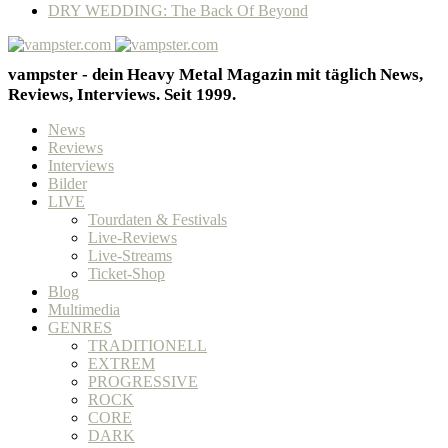
DRY WEDDING: The Back Of Beyond
vampster - dein Heavy Metal Magazin mit täglich News,
Reviews, Interviews. Seit 1999.
News
Reviews
Interviews
Bilder
LIVE
Tourdaten & Festivals
Live-Reviews
Live-Streams
Ticket-Shop
Blog
Multimedia
GENRES
TRADITIONELL
EXTREM
PROGRESSIVE
ROCK
CORE
DARK