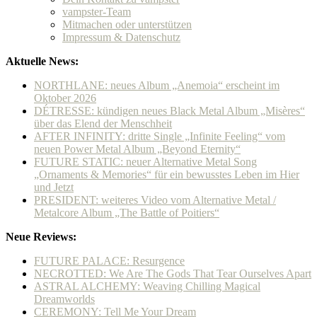
vampster-Team
Mitmachen oder unterstützen
Impressum & Datenschutz
Aktuelle News:
NORTHLANE: neues Album „Anemoia“ erscheint im
Oktober 2026
DÉTRESSE: kündigen neues Black Metal Album „Misères“
über das Elend der Menschheit
AFTER INFINITY: dritte Single „Infinite Feeling“ vom
neuen Power Metal Album „Beyond Eternity“
FUTURE STATIC: neuer Alternative Metal Song
„Ornaments & Memories“ für ein bewusstes Leben im Hier
und Jetzt
PRESIDENT: weiteres Video vom Alternative Metal /
Metalcore Album „The Battle of Poitiers“
Neue Reviews:
FUTURE PALACE: Resurgence
NECROTTED: We Are The Gods That Tear Ourselves Apart
ASTRAL ALCHEMY: Weaving Chilling Magical
Dreamworlds
CEREMONY: Tell Me Your Dream