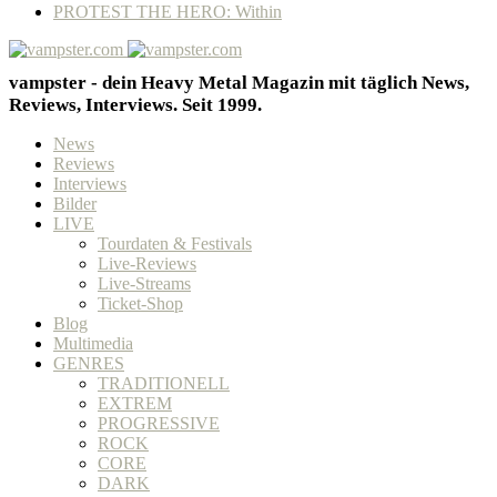
PROTEST THE HERO: Within
vampster - dein Heavy Metal Magazin mit täglich News,
Reviews, Interviews. Seit 1999.
News
Reviews
Interviews
Bilder
LIVE
Tourdaten & Festivals
Live-Reviews
Live-Streams
Ticket-Shop
Blog
Multimedia
GENRES
TRADITIONELL
EXTREM
PROGRESSIVE
ROCK
CORE
DARK