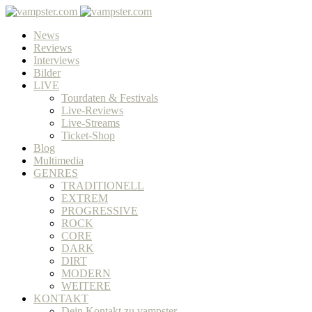
News
Reviews
Interviews
Bilder
LIVE
Tourdaten & Festivals
Live-Reviews
Live-Streams
Ticket-Shop
Blog
Multimedia
GENRES
TRADITIONELL
EXTREM
PROGRESSIVE
ROCK
CORE
DARK
DIRT
MODERN
WEITERE
KONTAKT
Dein Kontakt zu vampster