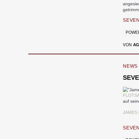
angesied
getrimm
SEVEN
POWE
VON
AG
NEWS
SEVE
FLOTS
auf sei
JAMES 
SEVEN