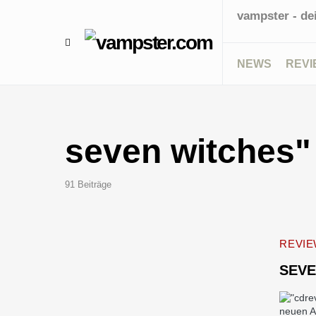
vampster - de
NEWS
REVI
seven witches"
91 Beiträge
REVI
SEVE
neuen A