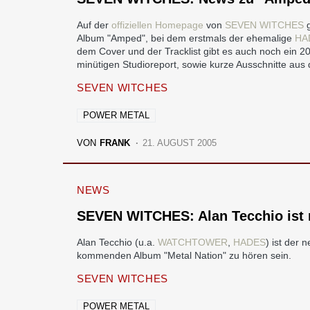
Auf der
offiziellen Homepage
von
SEVEN WITCHES
g
Album "Amped", bei dem erstmals der ehemalige
HA
dem Cover und der Tracklist gibt es auch noch ein 20
minütigen Studioreport, sowie kurze Ausschnitte au
SEVEN WITCHES
POWER METAL
VON
FRANK
21. AUGUST 2005
NEWS
SEVEN WITCHES: Alan Tecchio ist 
Alan Tecchio (u.a.
WATCHTOWER
,
HADES
) ist der
kommenden Album "Metal Nation" zu hören sein.
SEVEN WITCHES
POWER METAL