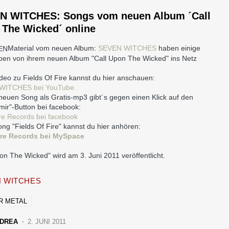
N WITCHES: Songs vom neuen Album ´Call
 The Wicked´ online
Material vom neuen Album:
SEVEN WITCHES
haben einige
ben von ihrem neuen Album "Call Upon The Wicked" ins Netz
ideo zu Fields Of Fire kannst du hier anschauen:
WITCHES bei YouTube.
 neuen Song als Gratis-mp3 gibt´s gegen einen Klick auf den
 mir"-Button bei facebook:
e Records bei facebook
ng "Fields Of Fire" kannst du hier anhören:
re Records bei MySpace
on The Wicked" wird am 3. Juni 2011 veröffentlicht.
 WITCHES
R METAL
DREA
2. JUNI 2011