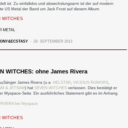
elt ist. Zu einfallslos und abwechslungsarm ist der auf modern
te US Metal der Band um Jack Frost auf diesem Album.
 WITCHES
R METAL
ONY&ECSTASY
29. SEPTEMBER 2013
N WITCHES: ohne James Rivera
Sänger James Rivera (u.a.
HELSTAR
,
VICIOUS RUMORS
,
AM & JETSAM
) hat
SEVEN WITCHES
verlassen. Dies bestätigt er
ner Myspace-Seite. Ein ausführliches Statement gibt es im Anhang.
RIVERA bei Myspace
 WITCHES