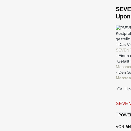
SEVE
Upon
Kostpro
gestellt:
- Das V
SEVEN 
- Einen
"Gefällt
Massacr
- Den So
Massac
"Call Up
SEVEN
POWE
VON
AN