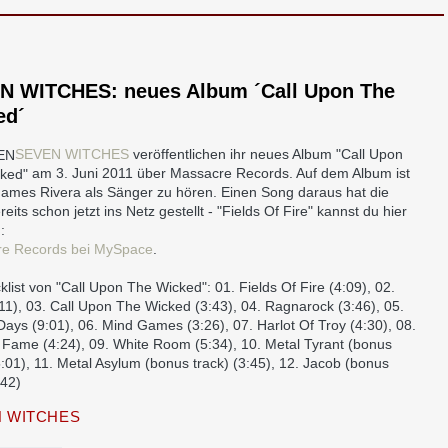
N WITCHES: neues Album ´Call Upon The
ed´
SEVEN WITCHES
veröffentlichen ihr neues Album "Call Upon
ked"
am 3. Juni 2011 über Massacre Records. Auf dem Album ist
James Rivera als Sänger zu hören. Einen Song daraus hat die
eits schon jetzt ins Netz gestellt - "Fields Of Fire" kannst du hier
:
e Records bei MySpace
.
klist von "Call Upon The Wicked": 01. Fields Of Fire (4:09), 02.
5:11), 03. Call Upon The Wicked (3:43), 04. Ragnarock (3:46), 05.
ays (9:01), 06. Mind Games (3:26), 07. Harlot Of Troy (4:30), 08.
 Fame (4:24), 09. White Room (5:34), 10. Metal Tyrant (bonus
5:01), 11. Metal Asylum (bonus track) (3:45), 12. Jacob (bonus
:42)
 WITCHES