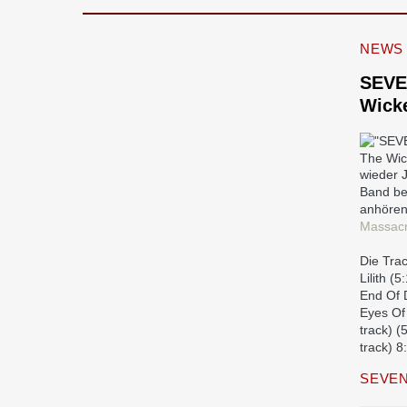
NEWS
SEVE
Wick
The Wic
wieder 
Band ber
anhören
Massacr
Die Trac
Lilith (
End Of D
Eyes Of
track) (
track) 8
SEVEN