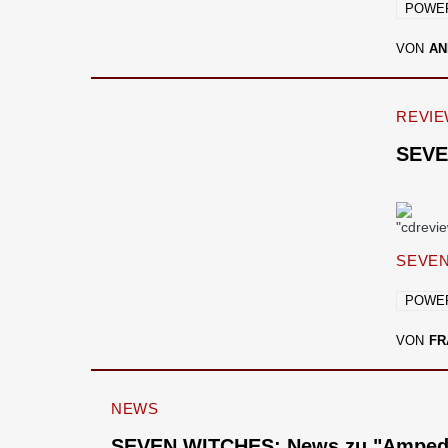
POWE
VON
AN
REVI
SEVE
SEVEN
POWE
VON
FR
NEWS
SEVEN WITCHES: News zu "Amped