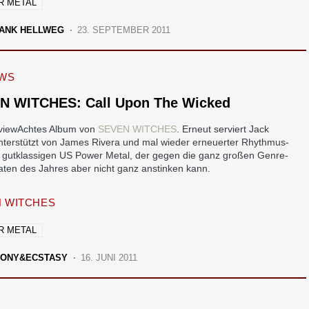
R METAL
ANK HELLWEG
23. SEPTEMBER 2011
EWS
N WITCHES: Call Upon The Wicked
Achtes Album von
SEVEN WITCHES
. Erneut serviert Jack
unterstützt von James Rivera und mal wieder erneuerter Rhythmus-
, gutklassigen US Power Metal, der gegen die ganz großen Genre-
aten des Jahres aber nicht ganz anstinken kann.
 WITCHES
R METAL
ONY&ECSTASY
16. JUNI 2011