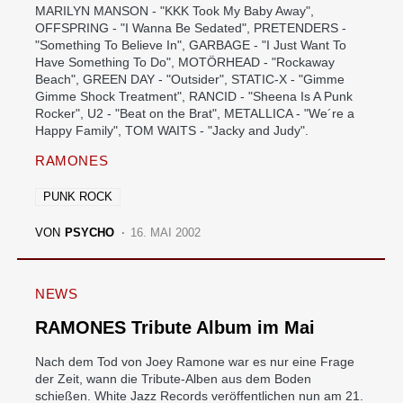
MARILYN MANSON - "KKK Took My Baby Away",
OFFSPRING - "I Wanna Be Sedated", PRETENDERS -
"Something To Believe In", GARBAGE - "I Just Want To
Have Something To Do", MOTÖRHEAD - "Rockaway
Beach", GREEN DAY - "Outsider", STATIC-X - "Gimme
Gimme Shock Treatment", RANCID - "Sheena Is A Punk
Rocker", U2 - "Beat on the Brat", METALLICA - "We´re a
Happy Family", TOM WAITS - "Jacky and Judy".
RAMONES
PUNK ROCK
VON
PSYCHO
16. MAI 2002
NEWS
RAMONES Tribute Album im Mai
Nach dem Tod von Joey Ramone war es nur eine Frage
der Zeit, wann die Tribute-Alben aus dem Boden
schießen. White Jazz Records veröffentlichen nun am 21.