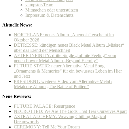
vampster-Team
Mitmachen oder unterstützen
Impressum & Datenschutz
Aktuelle News:
NORTHLANE: neues Album „Anemoia“ erscheint im
Oktober 2026
DÉTRESSE: kündigen neues Black Metal Album „Misères“
über das Elend der Menschheit
AFTER INFINITY: dritte Single „Infinite Feeling“ vom
neuen Power Metal Album „Beyond Eternity“
FUTURE STATIC: neuer Alternative Metal Song
„Ornaments & Memories“ für ein bewusstes Leben im Hier
und Jetzt
PRESIDENT: weiteres Video vom Alternative Metal /
Metalcore Album „The Battle of Poitiers“
Neue Reviews:
FUTURE PALACE: Resurgence
NECROTTED: We Are The Gods That Tear Ourselves Apart
ASTRAL ALCHEMY: Weaving Chilling Magical
Dreamworlds
CEREMONY: Tell Me Your Dream