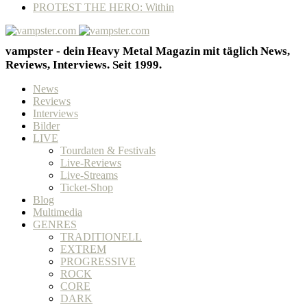
PROTEST THE HERO: Within
vampster - dein Heavy Metal Magazin mit täglich News,
Reviews, Interviews. Seit 1999.
News
Reviews
Interviews
Bilder
LIVE
Tourdaten & Festivals
Live-Reviews
Live-Streams
Ticket-Shop
Blog
Multimedia
GENRES
TRADITIONELL
EXTREM
PROGRESSIVE
ROCK
CORE
DARK