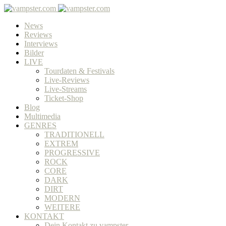
News
Reviews
Interviews
Bilder
LIVE
Tourdaten & Festivals
Live-Reviews
Live-Streams
Ticket-Shop
Blog
Multimedia
GENRES
TRADITIONELL
EXTREM
PROGRESSIVE
ROCK
CORE
DARK
DIRT
MODERN
WEITERE
KONTAKT
Dein Kontakt zu vampster