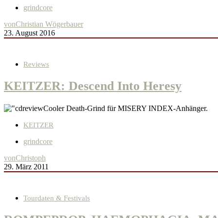
grindcore
von
Christian Wögerbauer
23. August 2016
Reviews
KEITZER: Descend Into Heresy
Cooler Death-Grind für MISERY INDEX-Anhänger.
KEITZER
grindcore
von
Christoph
29. März 2011
Tourdaten & Festivals