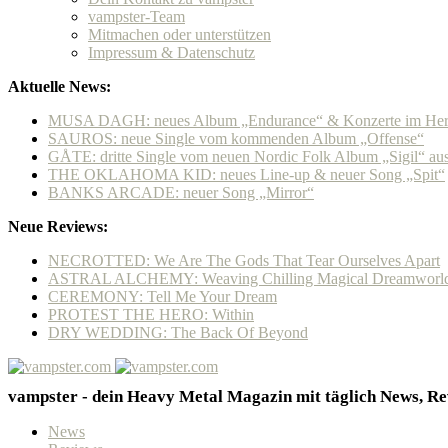
vampster-Team
Mitmachen oder unterstützen
Impressum & Datenschutz
Aktuelle News:
MUSA DAGH: neues Album „Endurance“ & Konzerte im Her
SAUROS: neue Single vom kommenden Album „Offense“
GÅTE: dritte Single vom neuen Nordic Folk Album „Sigil“ a
THE OKLAHOMA KID: neues Line-up & neuer Song „Spit“
BANKS ARCADE: neuer Song „Mirror“
Neue Reviews:
NECROTTED: We Are The Gods That Tear Ourselves Apart
ASTRAL ALCHEMY: Weaving Chilling Magical Dreamworl
CEREMONY: Tell Me Your Dream
PROTEST THE HERO: Within
DRY WEDDING: The Back Of Beyond
vampster - dein Heavy Metal Magazin mit täglich News, Rev
News