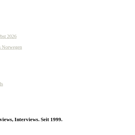
bst 2026
us Norwegen
ds
iews, Interviews. Seit 1999.