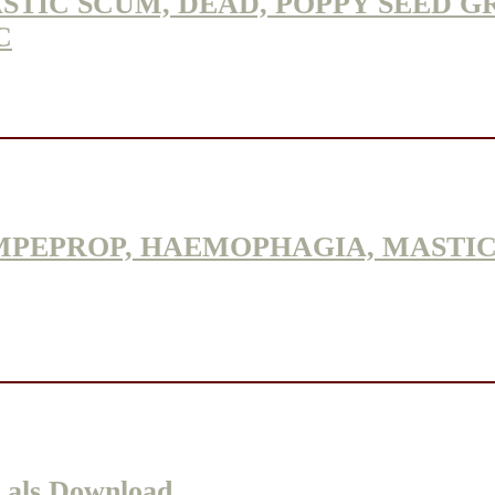
TIC SCUM, DEAD, POPPY SEED GR
C
PEPROP, HAEMOPHAGIA, MASTIC SCU
 als Download