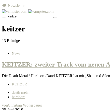
🗯 Newsletter
keitzer
13 Beiträge
News
KEITZER: zweiter Track vom neuen A
Die Death Metal / Hardcore-Band KEITZER hat mit „Shattered Sil
KEITZER
death metal
hardcore
von
Christian Wögerbauer
25. Juni 2019