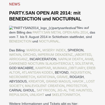
NEWS
PARTY.SAN OPEN AIR 2014: mit
BENEDICTION und NOCTURNAL
Neu auf
dem Billing des
PARTY.SAN METAL OPEN AIRs 2014
, das
vom 7. bis 9. August 2014 in Schlotheim stattfindet, sind
BENEDICTION
und
NOCTURNAL
.
Das Billing:
MARDUK
,
MISERY INDEX
, SPHERON,
WATAIN
,
ORCHID
,
IMPERIUM DEKADENZ
, ;
ABORTED
,
ARROGANZ
, INCARCERATION,
NAPALM DEATH
,
AHAB
,
DARKENED NOCTURN SLAUGHTERCULT
,
SOLSTAFIR
,
GOD MACABRE,
KAMPFAR
,
MUMAKIL
,
OBITUARY
,
EREB
ALTOR
,
ATLANTEAN KODEX
, BEYOND,
INQUISITION
,
NECROWRETCH
,
KATATONIA
,
GRAVE
, ROGASH,
ABYSSOUS,
KREATOR
,
GRAND MAGUS
,
HAVOK
,
LOST
SOCIETY
,
MALEVOLENT CREATION
,
PROTECTOR
,
CARNAL GHOUL,
SATYRICON
,
JIG-AI
,
THE HAUNTED
,
REPULSION
,
UNLIGHT
und
SKELETONWITCH
.
Weitere Informationen und Tickets gibt es hier: