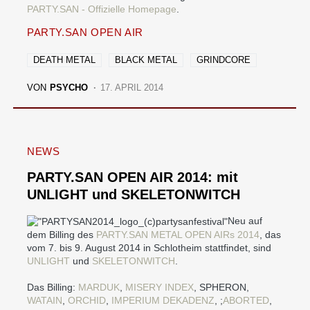
PARTY.SAN - Offizielle Homepage
.
PARTY.SAN OPEN AIR
DEATH METAL
BLACK METAL
GRINDCORE
VON
PSYCHO
17. APRIL 2014
NEWS
PARTY.SAN OPEN AIR 2014: mit
UNLIGHT und SKELETONWITCH
Neu auf
dem Billing des
PARTY.SAN METAL OPEN AIRs 2014
, das
vom 7. bis 9. August 2014 in Schlotheim stattfindet, sind
UNLIGHT
und
SKELETONWITCH
.
Das Billing:
MARDUK
,
MISERY INDEX
, SPHERON,
WATAIN
,
ORCHID
,
IMPERIUM DEKADENZ
, ;
ABORTED
,