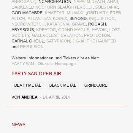
ARROGANZ
, INCARCERATION,
NAPALM DEATH
,
AHAB
,
DARKENED NOCTURN SLAUGHTERCULT
,
SOLSTAFIR
,
GOD MACABRE,
KAMPFAR
,
MUMAKIL
,
OBITUARY
,
EREB
ALTOR
,
ATLANTEAN KODEX
, BEYOND,
INQUISITION
,
NECROWRETCH
,
KATATONIA
,
GRAVE
, ROGASH,
ABYSSOUS,
KREATOR
,
GRAND MAGUS
,
HAVOK
,
LOST
SOCIETY
,
MALEVOLENT CREATION
,
PROTECTOR
,
CARNAL GHOUL,
SATYRICON
,
JIG-AI
,
THE HAUNTED
und
REPULSION
.
Weitere Informationen und Tickets gibt es hier:
PARTY.SAN - Offizielle Homepage
.
PARTY.SAN OPEN AIR
DEATH METAL
BLACK METAL
GRINDCORE
VON
ANDREA
14. APRIL 2014
NEWS