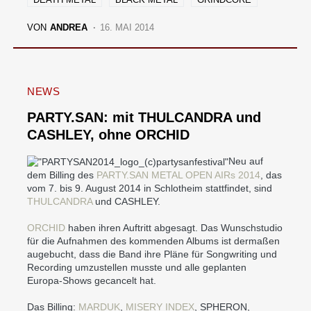
VON
ANDREA
16. MAI 2014
NEWS
PARTY.SAN: mit THULCANDRA und
CASHLEY, ohne ORCHID
Neu auf
dem Billing des
PARTY.SAN METAL OPEN AIRs 2014
, das
vom 7. bis 9. August 2014 in Schlotheim stattfindet, sind
THULCANDRA
und CASHLEY.
ORCHID
haben ihren Auftritt abgesagt. Das Wunschstudio
für die Aufnahmen des kommenden Albums ist dermaßen
augebucht, dass die Band ihre Pläne für Songwriting und
Recording umzustellen musste und alle geplanten
Europa-Shows gecancelt hat.
Das Billing:
MARDUK
,
MISERY INDEX
, SPHERON,