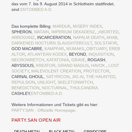
das vom 7. bis 9. August 2014 in Schlotheim stattfindet,
sind
ENTOMBED A.D.
Das komplette Billing:
MARDUK
,
MISERY INDEX
,
SPHERON,
WATAIN
,
IMPERIUM DEKADENZ
, ;
ABORTED
,
ARROGANZ
, INCARCERATION,
NAPALM DEATH
,
AHAB
,
DARKENED NOCTURN SLAUGHTERCULT
,
SOLSTAFIR
,
GOD MACABRE,
KAMPFAR
,
MUMAKIL
,
OBITUARY
,
EREB
ALTOR
,
ATLANTEAN KODEX
, BEYOND,
INQUISITION
,
NECROWRETCH
,
KATATONIA
,
GRAVE
, ROGASH,
ABYSSOUS,
KREATOR
,
GRAND MAGUS
,
HAVOK
,
LOST
SOCIETY
,
MALEVOLENT CREATION
,
PROTECTOR
,
CARNAL GHOUL,
SATYRICON
,
JIG-AI
,
THE HAUNTED
,
REPULSION
,
UNLIGHT
,
SKELETONWITCH
,
BENEDICTION
,
NOCTURNAL
,
THULCANDRA,
CASHLEY,
ENTOMBED A.D.
Weitere Informationen und Tickets gibt es hier:
PARTY.SAN - Offizielle Homepage
.
PARTY.SAN OPEN AIR
DEATH METAL
BLACK METAL
GRINDCORE