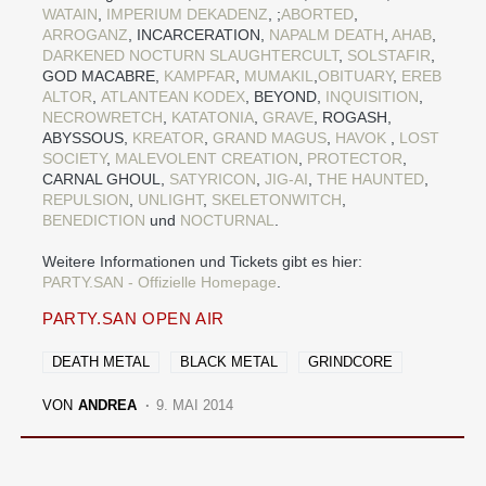
WATAIN
,
IMPERIUM DEKADENZ
, ;
ABORTED
,
ARROGANZ
, INCARCERATION,
NAPALM DEATH
,
AHAB
,
DARKENED NOCTURN SLAUGHTERCULT
,
SOLSTAFIR
,
GOD MACABRE,
KAMPFAR
,
MUMAKIL
,
OBITUARY
,
EREB
ALTOR
,
ATLANTEAN KODEX
, BEYOND,
INQUISITION
,
NECROWRETCH
,
KATATONIA
,
GRAVE
, ROGASH,
ABYSSOUS,
KREATOR
,
GRAND MAGUS
,
HAVOK
,
LOST
SOCIETY
,
MALEVOLENT CREATION
,
PROTECTOR
,
CARNAL GHOUL,
SATYRICON
,
JIG-AI
,
THE HAUNTED
,
REPULSION
,
UNLIGHT
,
SKELETONWITCH
,
BENEDICTION
und
NOCTURNAL
.
Weitere Informationen und Tickets gibt es hier:
PARTY.SAN - Offizielle Homepage
.
PARTY.SAN OPEN AIR
DEATH METAL
BLACK METAL
GRINDCORE
VON
ANDREA
9. MAI 2014