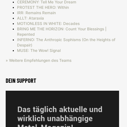
CEREMONY: Tell Me Your Dream
PROTEST THE HERO: Within
IRR: Remains Remain
ALLT: Ataraxia
MOTIONLESS IN WHITE: Decades
BRING ME THE HORIZON: Count Your Blessings |
Repented
INFERNO: The Anthropic Sophisms (On the Heights of
Despair)
MUSE: The Wow! Signal
» Weitere Empfehlungen des Teams
DEIN SUPPORT