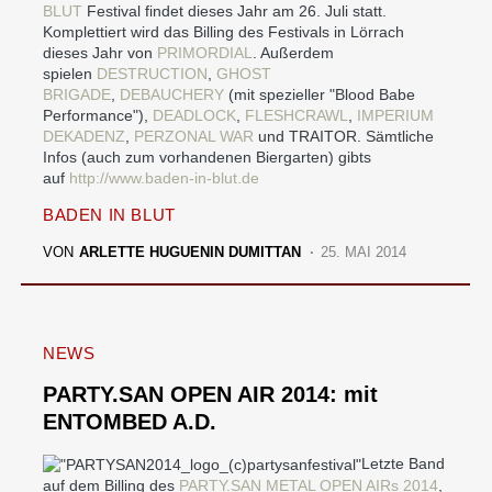
BLUT
Festival findet dieses Jahr am 26. Juli statt.
Komplettiert wird das Billing des Festivals in Lörrach
dieses Jahr von
PRIMORDIAL
. Außerdem
spielen
DESTRUCTION
,
GHOST
BRIGADE
,
DEBAUCHERY
(mit spezieller "Blood Babe
Performance"),
DEADLOCK
,
FLESHCRAWL
,
IMPERIUM
DEKADENZ
,
PERZONAL WAR
und TRAITOR. Sämtliche
Infos (auch zum vorhandenen Biergarten) gibts
auf
http://www.baden-in-blut.de
BADEN IN BLUT
VON
ARLETTE HUGUENIN DUMITTAN
25. MAI 2014
NEWS
PARTY.SAN OPEN AIR 2014: mit
ENTOMBED A.D.
Letzte Band
auf dem Billing des
PARTY.SAN METAL OPEN AIRs 2014
,