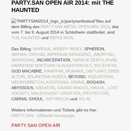
PARTY.SAN OPEN AIR 2014: mit THE
HAUNTED
Neu auf
dem Billing des
PARTY.SAN METAL OPEN AIRs 2014
, das
vom 7. bis 9. August 2014 in Schlotheim stattfindet, sind
THE HAUNTED
und
REPULSION
.
Das Billing:
MARDUK
,
MISERY INDEX
, SPHERON,
WATAIN
,
ORCHID
,
IMPERIUM DEKADENZ
, ;
ABORTED
,
ARROGANZ
, INCARCERATION,
NAPALM DEATH
,
AHAB
,
DARKENED NOCTURN SLAUGHTERCULT
,
SOLSTAFIR
,
GOD MACABRE,
KAMPFAR
,
MUMAKIL
,
OBITUARY
,
EREB
ALTOR
,
ATLANTEAN KODEX
, BEYOND,
INQUISITION
,
NECROWRETCH
,
KATATONIA
,
GRAVE
, ROGASH,
ABYSSOUS,
KREATOR
,
GRAND MAGUS
,
HAVOK
,
LOST
SOCIETY
,
MALEVOLENT CREATION
,
PROTECTOR
,
CARNAL GHOUL,
SATYRICON
und
JIG-AI
.
Weitere Informationen und Tickets gibt es hier:
PARTY.SAN - Offizielle Homepage
.
PARTY.SAN OPEN AIR