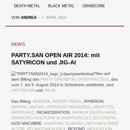
DEATH METAL
BLACK METAL
GRINDCORE
VON
ANDREA
7. APRIL 2014
NEWS
PARTY.SAN OPEN AIR 2014: mit
SATYRICON und JIG-AI
Neu auf
dem Billing des
PARTY.SAN METAL OPEN AIRs 2014
, das
vom 7. bis 9. August 2014 in Schlotheim stattfindet, sind
SATYRICON
und
JIG-AI.
Das Billing:
MARDUK
,
MISERY INDEX
, SPHERON,
WATAIN
,
ORCHID
,
IMPERIUM DEKADENZ
, ;
ABORTED
,
ARROGANZ
, INCARCERATION,
NAPALM DEATH
,
AHAB
,
DARKENED NOCTURN SLAUGHTERCULT
,
SOLSTAFIR
,
GOD MACABRE,
KAMPFAR
,
MUMAKIL
,
OBITUARY
,
EREB
ALTOR
,
ATLANTEAN KODEX
, BEYOND,
INQUISITION
,