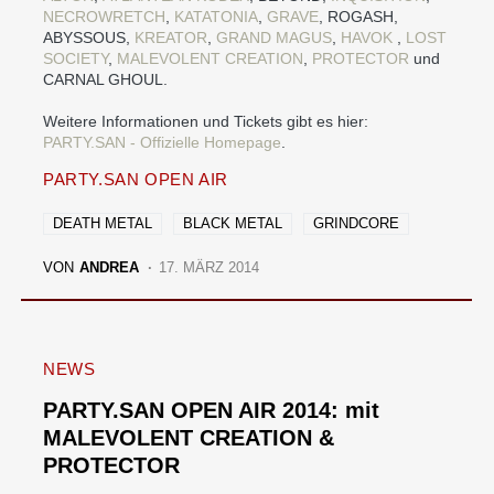
NECROWRETCH
,
KATATONIA
,
GRAVE
, ROGASH,
ABYSSOUS,
KREATOR
,
GRAND MAGUS
,
HAVOK
,
LOST
SOCIETY
,
MALEVOLENT CREATION
,
PROTECTOR
und
CARNAL GHOUL.
Weitere Informationen und Tickets gibt es hier:
PARTY.SAN - Offizielle Homepage
.
PARTY.SAN OPEN AIR
DEATH METAL
BLACK METAL
GRINDCORE
VON
ANDREA
17. MÄRZ 2014
NEWS
PARTY.SAN OPEN AIR 2014: mit
MALEVOLENT CREATION &
PROTECTOR