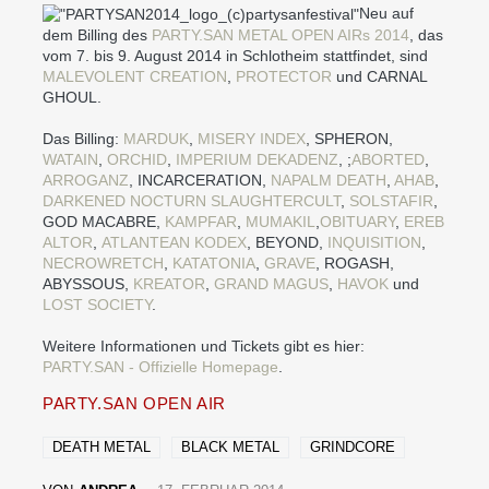
Neu auf
dem Billing des
PARTY.SAN METAL OPEN AIRs 2014
, das
vom 7. bis 9. August 2014 in Schlotheim stattfindet, sind
MALEVOLENT CREATION
,
PROTECTOR
und CARNAL
GHOUL.
Das Billing:
MARDUK
,
MISERY INDEX
, SPHERON,
WATAIN
,
ORCHID
,
IMPERIUM DEKADENZ
, ;
ABORTED
,
ARROGANZ
, INCARCERATION,
NAPALM DEATH
,
AHAB
,
DARKENED NOCTURN SLAUGHTERCULT
,
SOLSTAFIR
,
GOD MACABRE,
KAMPFAR
,
MUMAKIL
,
OBITUARY
,
EREB
ALTOR
,
ATLANTEAN KODEX
, BEYOND,
INQUISITION
,
NECROWRETCH
,
KATATONIA
,
GRAVE
, ROGASH,
ABYSSOUS,
KREATOR
,
GRAND MAGUS
,
HAVOK
und
LOST SOCIETY
.
Weitere Informationen und Tickets gibt es hier:
PARTY.SAN - Offizielle Homepage
.
PARTY.SAN OPEN AIR
DEATH METAL
BLACK METAL
GRINDCORE