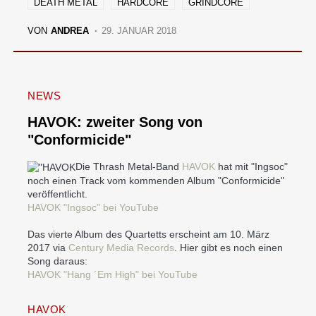
DEATH METAL
HARDCORE
GRINDCORE
VON
ANDREA
29. JANUAR 2018
NEWS
HAVOK: zweiter Song von
"Conformicide"
Die Thrash Metal-Band
HAVOK
hat mit "Ingsoc"
noch einen Track vom kommenden Album "Conformicide"
veröffentlicht.
HAVOK "Ingsoc" bei YouTube
Das vierte Album des Quartetts erscheint am 10. März
2017 via
Century Media Records
. Hier gibt es noch einen
Song daraus:
HAVOK "Hang ´Em High" bei YouTube
HAVOK