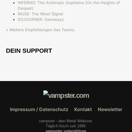
INFERNO: The Anthropic Sophisms (On the Heights of
Despair)
MUSE: The Wow! Signal
SOJOURNER: Gateways
» Weitere Empfehlungen des Teams
DEIN SUPPORT
Impressum / Datenschutz
Kontakt
Newsletter
vampster - dein Metal Webzine.
Täglich frisch seit 1999.
vampster unterstützen