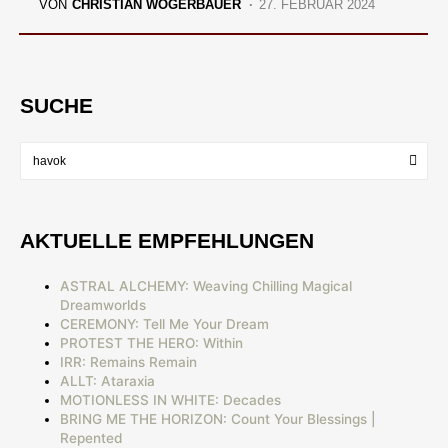
VON
CHRISTIAN WÖGERBAUER
27. FEBRUAR 2024
SUCHE
AKTUELLE EMPFEHLUNGEN
ASTRAL ALCHEMY: Weaving Chilling Magical
Dreamworlds
CEREMONY: Tell Me Your Dream
PROTEST THE HERO: Within
IRR: Remains Remain
ALLT: Ataraxia
MOTIONLESS IN WHITE: Decades
BRING ME THE HORIZON: Count Your Blessings |
Repented