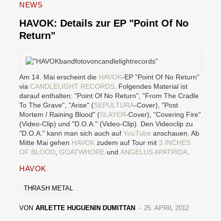
NEWS
HAVOK: Details zur EP "Point Of No
Return"
Am 14. Mai erscheint die
HAVOK
-EP "Point Of No Return"
via
CANDLELIGHT RECORDS
. Folgendes Material ist
darauf enthalten: "Point Of No Return", "From The Cradle
To The Grave", "Arise" (
SEPULTURA
-Cover), "Post
Mortem / Raining Blood" (
SLAYER
-Cover), "Covering Fire"
(Video-Clip) und "D.O.A." (Video-Clip). Den Videoclip zu
"D.O.A." kann man sich auch auf
YouTube
anschauen. Ab
Mitte Mai gehen
HAVOK
zudem auf Tour mit
3 INCHES
OF BLOOD
,
GOATWHORE
und
ANGELUS APATRIDA
.
HAVOK
THRASH METAL
VON
ARLETTE HUGUENIN DUMITTAN
25. APRIL 2012