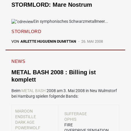
STORMLORD: Mare Nostrum
Ein symphonisches Schwarzmetallmeer...
STORMLORD
VON
ARLETTE HUGUENIN DUMITTAN
26. MAI 2008
NEWS
METAL BASH 2008 : Billing ist
komplett
Beim
METAL BASH
2008 am 3. Mai 2008 in Neu Wulmstorf
bei Hamburg spielen folgende Bands:
MAROON
SUFFERAGE
ENDSTILLE
OPHIS
DARK AGE
FIRE
POWERWOLF
OVERDRIVE SENSATION