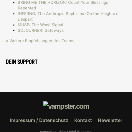
BRING ME THE HORIZON: Count Your Blessings |
Repented
INFERNO: The Anthropic Sophisms (On the Heights of
Despair)
MUSE: The Wow! Signal
SOJOURNER: Gateways
» Weitere Empfehlungen des Teams
DEIN SUPPORT
Impressum / Datenschutz
Kontakt
Newsletter
vampster - dein Metal Webzine.