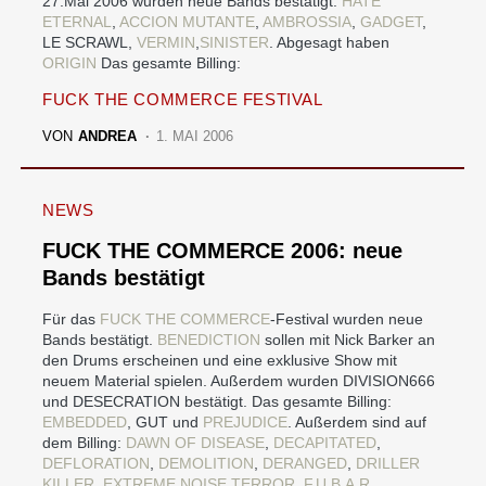
27.Mai 2006 wurden neue Bands bestätigt:
HATE
ETERNAL
,
ACCION MUTANTE
,
AMBROSSIA
,
GADGET
,
LE SCRAWL,
VERMIN
,
SINISTER
. Abgesagt haben
ORIGIN
Das gesamte Billing:
FUCK THE COMMERCE FESTIVAL
VON
ANDREA
1. MAI 2006
NEWS
FUCK THE COMMERCE 2006: neue
Bands bestätigt
Für das
FUCK THE COMMERCE
-Festival wurden neue
Bands bestätigt.
BENEDICTION
sollen mit Nick Barker an
den Drums erscheinen und eine exklusive Show mit
neuem Material spielen. Außerdem wurden DIVISION666
und DESECRATION bestätigt. Das gesamte Billing:
EMBEDDED
, GUT und
PREJUDICE
. Außerdem sind auf
dem Billing:
DAWN OF DISEASE
,
DECAPITATED
,
DEFLORATION
,
DEMOLITION
,
DERANGED
,
DRILLER
KILLER
,
EXTREME NOISE TERROR
,
F.U.B.A.R.
,