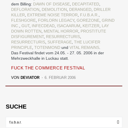
dem Billing:
DAWN OF DISEASE
,
DECAPITATED
,
DEFLORATION
,
DEMOLITION
,
DERANGED
,
DRILLER
KILLER
,
EXTREME NOISE TERROR
,
F.U.B.A.R.
,
FLESHGORE
,
FORLORN LEGACY
,
GOREZONE
,
GRIND
INC.
,
GUT
,
INFECDEAD
,
ISACAARUM
,
KEITZER
,
LAY
DOWN ROTTEN
,
MENTAL HORROR
,
PROSTITUTE
DISFIGUREMENT
,
RESURRECTURIS
,
RESURRECTURIS
,
SUFFERAGE
,
THE LUCIFER
PRINCIPLE
,
TOTENMOND
und
VITAL REMAINS
.
Das Festival findet vom 24.05. - 27. 05. 2006 in der
Mehrzweckhalle in Luckau statt.
FUCK THE COMMERCE FESTIVAL
VON
DEVIATOR
6. FEBRUAR 2006
SUCHE