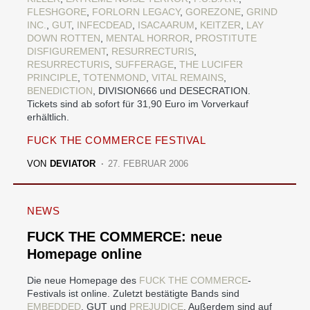
FLESHGORE
,
FORLORN LEGACY
,
GOREZONE
,
GRIND
INC.
,
GUT
,
INFECDEAD
,
ISACAARUM
,
KEITZER
,
LAY
DOWN ROTTEN
,
MENTAL HORROR
,
PROSTITUTE
DISFIGUREMENT
,
RESURRECTURIS
,
RESURRECTURIS
,
SUFFERAGE
,
THE LUCIFER
PRINCIPLE
,
TOTENMOND
,
VITAL REMAINS
,
BENEDICTION
, DIVISION666 und DESECRATION.
Tickets sind ab sofort für 31,90 Euro im Vorverkauf
erhältlich.
FUCK THE COMMERCE FESTIVAL
VON
DEVIATOR
27. FEBRUAR 2006
NEWS
FUCK THE COMMERCE: neue
Homepage online
Die neue Homepage des
FUCK THE COMMERCE
-
Festivals ist online. Zuletzt bestätigte Bands sind
EMBEDDED
, GUT und
PREJUDICE
. Außerdem sind auf