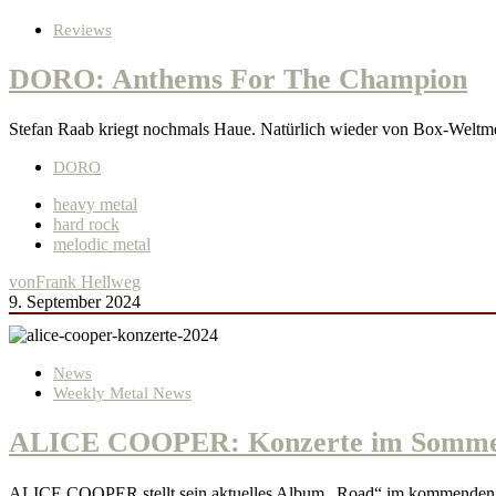
Reviews
DORO: Anthems For The Champion
Stefan Raab kriegt nochmals Haue. Natürlich wieder von Box-Welt
DORO
heavy metal
hard rock
melodic metal
von
Frank Hellweg
9. September 2024
News
Weekly Metal News
ALICE COOPER: Konzerte im Somme
ALICE COOPER stellt sein aktuelles Album „Road“ im kommenden J