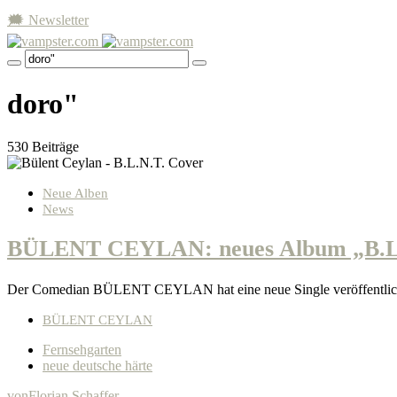
🗯 Newsletter
doro"
530 Beiträge
Neue Alben
News
BÜLENT CEYLAN: neues Album „B.L.N
Der Comedian BÜLENT CEYLAN hat eine neue Single veröffentlich
BÜLENT CEYLAN
Fernsehgarten
neue deutsche härte
von
Florian Schaffer