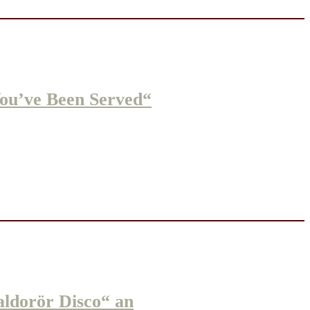
ou’ve Been Served“
dorör Disco“ an