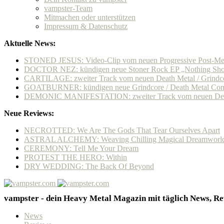
vampster-Team
Mitmachen oder unterstützen
Impressum & Datenschutz
Aktuelle News:
STONED JESUS: Video-Clip vom neuen Progressive Post-Me
DOCTOR NEZ: kündigen neue Stoner Rock EP „Nothing Short
CARTILAGE: zweiter Track vom neuen Death Metal / Grindco
GOATBURNER: kündigen neue Grindcore / Death Metal Com
DEMONIC MANIFESTATION: zweiter Track vom neuen Deat
Neue Reviews:
NECROTTED: We Are The Gods That Tear Ourselves Apart
ASTRAL ALCHEMY: Weaving Chilling Magical Dreamworl
CEREMONY: Tell Me Your Dream
PROTEST THE HERO: Within
DRY WEDDING: The Back Of Beyond
vampster - dein Heavy Metal Magazin mit täglich News, Rev
News