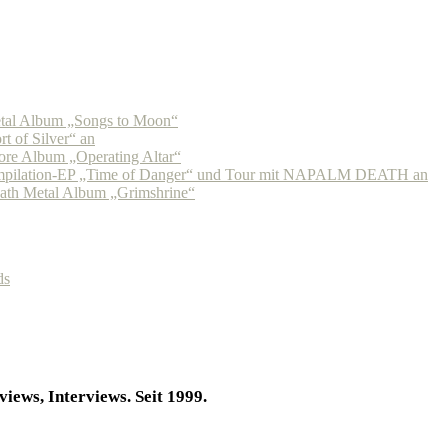
tal Album „Songs to Moon“
 of Silver“ an
re Album „Operating Altar“
pilation-EP „Time of Danger“ und Tour mit NAPALM DEATH an
h Metal Album „Grimshrine“
ds
iews, Interviews. Seit 1999.