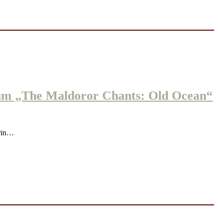
m „The Maldoror Chants: Old Ocean“
rin…