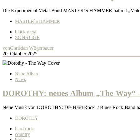
Die Experimental Metal-Band MASTER’S HAMMER hat mit „Maldorö
MASTER´S HAMMER
black metal
SONSTIGE
von
Christian Wögerbauer
20. Oktober 2025
Neue Alben
News
DOROTHY: neues Album „The Way“ – 
Neue Musik von DOROTHY: Die Hard Rock- / Blues Rock-Band hat m
DOROTHY
hard rock
country
blues