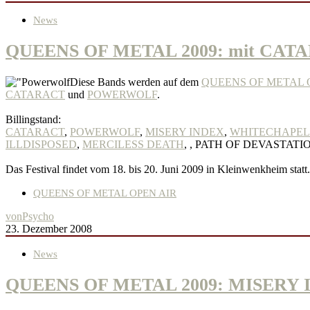
News
QUEENS OF METAL 2009: mit CA
Diese Bands werden auf dem
QUEENS OF METAL O
CATARACT
und
POWERWOLF
.
Billingstand:
CATARACT
,
POWERWOLF
,
MISERY INDEX
,
WHITECHAPEL
ILLDISPOSED
,
MERCILESS DEATH
,
, PATH OF DEVASTATI
Das Festival findet vom 18. bis 20. Juni 2009 in Kleinwenkheim statt.
QUEENS OF METAL OPEN AIR
von
Psycho
23. Dezember 2008
News
QUEENS OF METAL 2009: MISERY IND