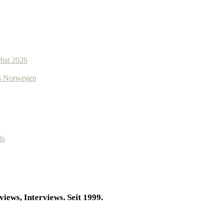
bst 2026
us Norwegen
ds
iews, Interviews. Seit 1999.