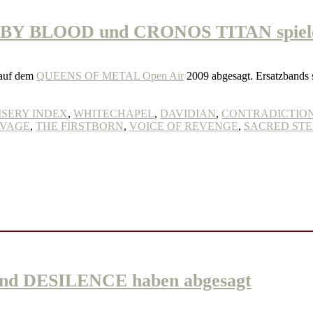
Y BLOOD und CRONOS TITAN spiele
 auf dem
QUEENS OF METAL Open Air
2009 abgesagt. Ersatzban
ISERY INDEX
,
WHITECHAPEL
,
DAVIDIAN
,
CONTRADICTIO
VAGE
,
THE FIRSTBORN
,
VOICE OF REVENGE
,
SACRED STE
d DESILENCE haben abgesagt