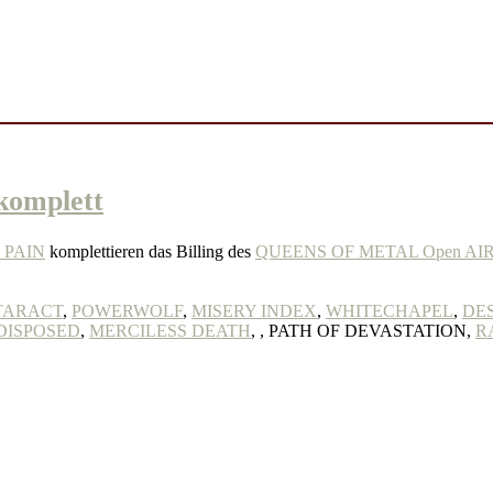
komplett
 PAIN
komplettieren das Billing des
QUEENS OF METAL Open AI
TARACT
,
POWERWOLF
,
MISERY INDEX
,
WHITECHAPEL
,
DE
DISPOSED
,
MERCILESS DEATH
,
, PATH OF DEVASTATION,
R