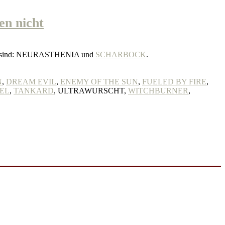
n nicht
ds sind: NEURASTHENIA und
SCHARBOCK
.
N
,
DREAM EVIL
,
ENEMY OF THE SUN
,
FUELED BY FIRE
,
EL
,
TANKARD
, ULTRAWURSCHT,
WITCHBURNER
,