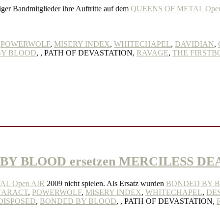
ger Bandmitglieder ihre Auftritte auf dem
QUEENS OF METAL Open
,
POWERWOLF
,
MISERY INDEX
,
WHITECHAPEL
,
DAVIDIAN
,
BY BLOOD
,
, PATH OF DEVASTATION,
RAVAGE
,
THE FIRSTB
BY BLOOD ersetzen MERCILESS DE
AL Open AIR
2009 nicht spielen. Als Ersatz wurden
BONDED BY 
TARACT
,
POWERWOLF
,
MISERY INDEX
,
WHITECHAPEL
,
DE
DISPOSED
,
BONDED BY BLOOD
,
, PATH OF DEVASTATION,