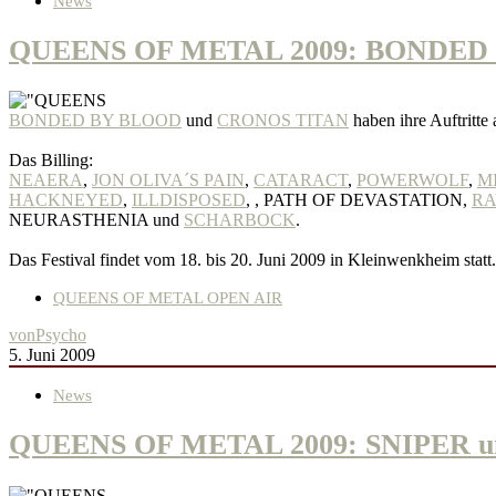
News
QUEENS OF METAL 2009: BONDED B
BONDED BY BLOOD
und
CRONOS TITAN
haben ihre Auftritte
Das Billing:
NEAERA
,
JON OLIVA´S PAIN
,
CATARACT
,
POWERWOLF
,
M
HACKNEYED
,
ILLDISPOSED
,
, PATH OF DEVASTATION,
RA
NEURASTHENIA und
SCHARBOCK
.
Das Festival findet vom 18. bis 20. Juni 2009 in Kleinwenkheim statt.
QUEENS OF METAL OPEN AIR
von
Psycho
5. Juni 2009
News
QUEENS OF METAL 2009: SNIPER un