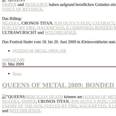
SNIPER
und
DESILENCE
haben aufgrund beruflichen Gründen eini
VOICE OF REVENGE
.
Das Billing:
NEAERA
, CRONOS TITAN,
JON OLIVA´S PAIN
,
CATARACT
FUELED BY FIRE
,
HACKNEYED
,
ILLDISPOSED
,
BONDED 
ULTRAWURSCHT und
WITCHBURNER
.
Das Festival findet vom 18. bis 20. Juni 2009 in Kleinwenkheim statt.
QUEENS OF METAL OPEN AIR
von
Graf Zahl
11. Mai 2009
News
QUEENS OF METAL 2009: BONDED 
MERCILESS DEATH
können am
QUEENS OF MET
NEAERA
,
SNIPER
, CRONOS TITAN,
JON OLIVA´S PAIN
,
CA
ENEMY OF THE SUN
,
FUELED BY FIRE
,
HACKNEYED
,
ILL
und
WITCHBURNER
.