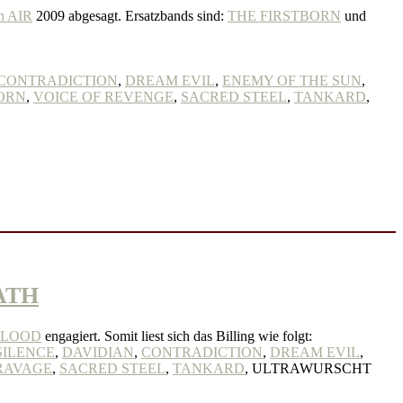
 AIR
2009 abgesagt. Ersatzbands sind:
THE FIRSTBORN
und
CONTRADICTION
,
DREAM EVIL
,
ENEMY OF THE SUN
,
ORN
,
VOICE OF REVENGE
,
SACRED STEEL
,
TANKARD
,
ATH
BLOOD
engagiert. Somit liest sich das Billing wie folgt:
SILENCE
,
DAVIDIAN
,
CONTRADICTION
,
DREAM EVIL
,
RAVAGE
,
SACRED STEEL
,
TANKARD
, ULTRAWURSCHT