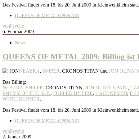
Das Festival findet vom 18. bis 20. Juni 2009 in Kleinwenkheim statt.
QUEENS OF METAL OPEN AIR
von
Psycho
6. Februar 2009
News
QUEENS OF METAL 2009: Billing ist 
NEAERA
,
SNIPER
, CRONOS TITAN und
JON OLIVA´S
Das Billing:
NEAERA
,
SNIPER
, CRONOS TITAN,
JON OLIVA´S PAIN
,
CA
ENEMY OF THE SUN
,
FUELED BY FIRE
,
HACKNEYED
,
ILL
WITCHBURNER
.
Das Festival findet vom 18. bis 20. Juni 2009 in Kleinwenkheim statt.
QUEENS OF METAL OPEN AIR
von
Psycho
2. Januar 2009