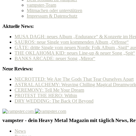
vampster-Team
Mitmachen oder unterstützen
Impressum & Datenschutz
Aktuelle News:
MUSA DAGH: neues Album „Endurance“ & Konzerte im Her
SAUROS: neue Single vom kommenden Album „Offense“
GÅTE: dritte Single vom neuen Nordic Folk Album „Sigil“ a
THE OKLAHOMA KID: neues Line-up & neuer Song „Spit“
BANKS ARCADE: neuer Song „Mirror“
Neue Reviews:
NECROTTED: We Are The Gods That Tear Ourselves Apart
ASTRAL ALCHEMY: Weaving Chilling Magical Dreamworl
CEREMONY: Tell Me Your Dream
PROTEST THE HERO: Within
DRY WEDDING: The Back Of Beyond
vampster - dein Heavy Metal Magazin mit täglich News, Rev
News