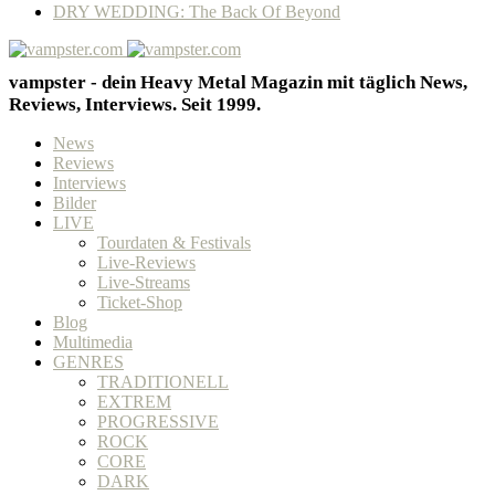
DRY WEDDING: The Back Of Beyond
vampster - dein Heavy Metal Magazin mit täglich News,
Reviews, Interviews. Seit 1999.
News
Reviews
Interviews
Bilder
LIVE
Tourdaten & Festivals
Live-Reviews
Live-Streams
Ticket-Shop
Blog
Multimedia
GENRES
TRADITIONELL
EXTREM
PROGRESSIVE
ROCK
CORE
DARK