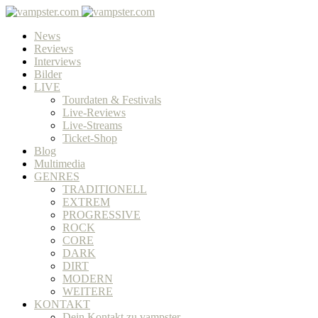
News
Reviews
Interviews
Bilder
LIVE
Tourdaten & Festivals
Live-Reviews
Live-Streams
Ticket-Shop
Blog
Multimedia
GENRES
TRADITIONELL
EXTREM
PROGRESSIVE
ROCK
CORE
DARK
DIRT
MODERN
WEITERE
KONTAKT
Dein Kontakt zu vampster