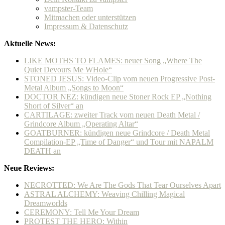
vampster-Team
Mitmachen oder unterstützen
Impressum & Datenschutz
Aktuelle News:
LIKE MOTHS TO FLAMES: neuer Song „Where The
Quiet Devours Me WHole“
STONED JESUS: Video-Clip vom neuen Progressive Post-
Metal Album „Songs to Moon“
DOCTOR NEZ: kündigen neue Stoner Rock EP „Nothing
Short of Silver“ an
CARTILAGE: zweiter Track vom neuen Death Metal /
Grindcore Album „Operating Altar“
GOATBURNER: kündigen neue Grindcore / Death Metal
Compilation-EP „Time of Danger“ und Tour mit NAPALM
DEATH an
Neue Reviews:
NECROTTED: We Are The Gods That Tear Ourselves Apart
ASTRAL ALCHEMY: Weaving Chilling Magical
Dreamworlds
CEREMONY: Tell Me Your Dream
PROTEST THE HERO: Within