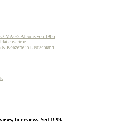
s CRO-MAGS Albums von 1986
lattenvertrag
 Konzerte in Deutschland
ds
iews, Interviews. Seit 1999.