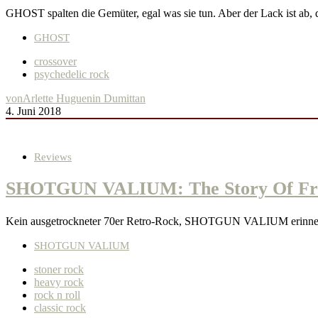
GHOST spalten die Gemüter, egal was sie tun. Aber der Lack ist ab, d
GHOST
crossover
psychedelic rock
von
Arlette Huguenin Dumittan
4. Juni 2018
Reviews
SHOTGUN VALIUM: The Story Of Fra
Kein ausgetrockneter 70er Retro-Rock, SHOTGUN VALIUM erinnern 
SHOTGUN VALIUM
stoner rock
heavy rock
rock n roll
classic rock