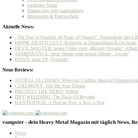
vampster-Team
Mitmachen oder unterstützen
Impressum & Datenschutz
Aktuelle News:
„The Age of Quarrel: 40 Years of Quarrel“: Neuauflage de
HIPPIE DEATH CULT: Konzerte in Deutschland & ein neuer P
DEVIL MASTER: neues Video zum „Bloody Dreams“-Album &
TEMPERANCE: neue Single vom neuen Album „Arcani“
RANÂ: neue EP „Freamăt“
Neue Reviews:
ASTRAL ALCHEMY: Weaving Chilling Magical Dreamworl
CEREMONY: Tell Me Your Dream
PROTEST THE HERO: Within
DRY WEDDING: The Back Of Beyond
HANTERNOZ: A Hed an Noz, a Noz, a Noz
vampster - dein Heavy Metal Magazin mit täglich News, Rev
News